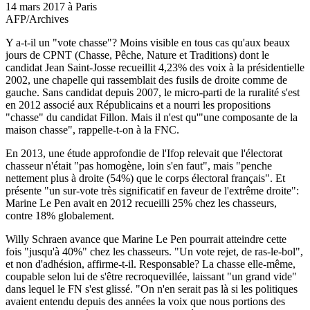
14 mars 2017 à Paris
AFP/Archives
Y a-t-il un "vote chasse"? Moins visible en tous cas qu'aux beaux
jours de CPNT (Chasse, Pêche, Nature et Traditions) dont le
candidat Jean Saint-Josse recueillit 4,23% des voix à la présidentielle
2002, une chapelle qui rassemblait des fusils de droite comme de
gauche. Sans candidat depuis 2007, le micro-parti de la ruralité s'est
en 2012 associé aux Républicains et a nourri les propositions
"chasse" du candidat Fillon. Mais il n'est qu'"une composante de la
maison chasse", rappelle-t-on à la FNC.
En 2013, une étude approfondie de l'Ifop relevait que l'électorat
chasseur n'était "pas homogène, loin s'en faut", mais "penche
nettement plus à droite (54%) que le corps électoral français". Et
présente "un sur-vote très significatif en faveur de l'extrême droite":
Marine Le Pen avait en 2012 recueilli 25% chez les chasseurs,
contre 18% globalement.
Willy Schraen avance que Marine Le Pen pourrait atteindre cette
fois "jusqu'à 40%" chez les chasseurs. "Un vote rejet, de ras-le-bol",
et non d'adhésion, affirme-t-il. Responsable? La chasse elle-même,
coupable selon lui de s'être recroquevillée, laissant "un grand vide"
dans lequel le FN s'est glissé. "On n'en serait pas là si les politiques
avaient entendu depuis des années la voix que nous portions des