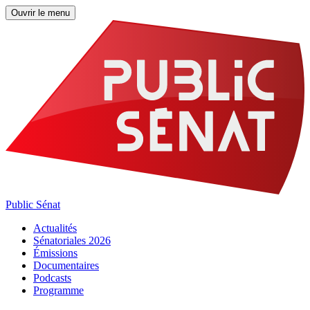
Ouvrir le menu
Public Sénat
Actualités
Sénatoriales 2026
Émissions
Documentaires
Podcasts
Programme