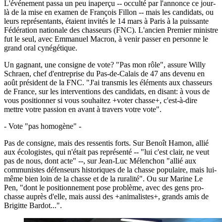
L'événement passa un peu inaperçu -- occulté par l'annonce ce jour-
là de la mise en examen de François Fillon -- mais les candidats, ou
leurs représentants, étaient invités le 14 mars à Paris à la puissante
Fédération nationale des chasseurs (FNC). L'ancien Premier ministre
fut le seul, avec Emmanuel Macron, à venir passer en personne le
grand oral cynégétique.
Un gagnant, une consigne de vote? "Pas mon rôle", assure Willy
Schraen, chef d'entreprise du Pas-de-Calais de 47 ans devenu en
août président de la FNC. "J'ai transmis les éléments aux chasseurs
de France, sur les interventions des candidats, en disant: à vous de
vous positionner si vous souhaitez +voter chasse+, c'est-à-dire
mettre votre passion en avant à travers votre vote".
- Vote "pas homogène" -
Pas de consigne, mais des ressentis forts. Sur Benoît Hamon, allié
aux écologistes, qui n'était pas représenté -- "lui c'est clair, ne veut
pas de nous, dont acte" --, sur Jean-Luc Mélenchon "allié aux
communistes défenseurs historiques de la chasse populaire, mais lui-
même bien loin de la chasse et de la ruralité". Ou sur Marine Le
Pen, "dont le positionnement pose problème, avec des gens pro-
chasse auprès d'elle, mais aussi des +animalistes+, grands amis de
Brigitte Bardot...".