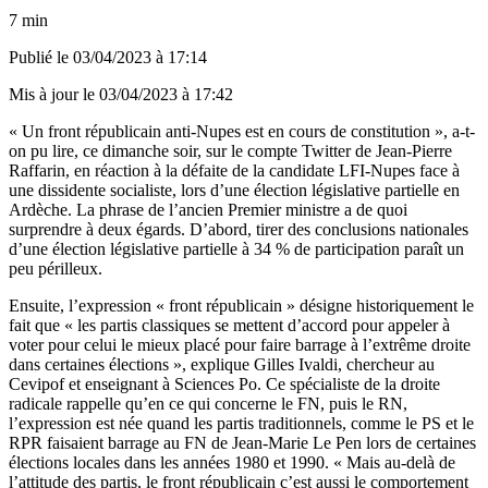
7 min
Publié le
03/04/2023 à 17:14
Mis à jour le
03/04/2023 à 17:42
« Un front républicain anti-Nupes est en cours de constitution », a-t-
on pu lire, ce dimanche soir, sur le
compte Twitter
de Jean-Pierre
Raffarin, en réaction à la défaite de la candidate LFI-Nupes face à
une dissidente socialiste, lors d’une élection législative partielle en
Ardèche. La phrase de l’ancien Premier ministre a de quoi
surprendre à deux égards. D’abord, tirer des conclusions nationales
d’une élection législative partielle à 34 % de participation paraît un
peu périlleux.
Ensuite, l’expression « front républicain » désigne historiquement le
fait que « les partis classiques se mettent d’accord pour appeler à
voter pour celui le mieux placé pour faire barrage à l’extrême droite
dans certaines élections », explique Gilles Ivaldi, chercheur au
Cevipof et enseignant à Sciences Po. Ce spécialiste de la droite
radicale rappelle qu’en ce qui concerne le FN, puis le RN,
l’expression est née quand les partis traditionnels, comme le PS et le
RPR faisaient barrage au FN de Jean-Marie Le Pen lors de certaines
élections locales dans les années 1980 et 1990. « Mais au-delà de
l’attitude des partis, le front républicain c’est aussi le comportement