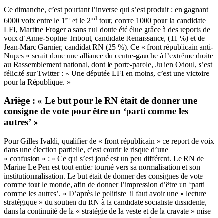
Ce dimanche, c’est pourtant l’inverse qui s’est produit : en gagnant
er
nd
6000 voix entre le 1
et le 2
tour, contre 1000 pour la candidate
LFI, Martine Froger a sans nul doute été élue grâce à des reports de
voix d’Anne-Sophie Tribout, candidate Renaissance, (11 %) et de
Jean-Marc Garnier, candidat RN (25 %). Ce « front républicain anti-
Nupes » serait donc une alliance du centre-gauche à l’extrême droite
au Rassemblement national, dont le porte-parole, Julien Odoul, s’est
félicité sur
Twitter
: « Une députée LFI en moins, c’est une victoire
pour la République. »
Ariège : « Le but pour le RN était de donner une
consigne de vote pour être un ‘parti comme les
autres’ »
Pour Gilles Ivaldi, qualifier de « front républicain » ce report de voix
dans une élection partielle, c’est courir le risque d’une
« confusion » : « Ce qui s’est joué est un peu différent. Le RN de
Marine Le Pen est tout entier tourné vers sa normalisation et son
institutionnalisation. Le but était de donner des consignes de vote
comme tout le monde, afin de donner l’impression d’être un ‘parti
comme les autres’. » D’après le politiste, il faut avoir une « lecture
stratégique » du soutien du RN à la candidate socialiste dissidente,
dans la continuité de la « stratégie de la veste et de la cravate » mise