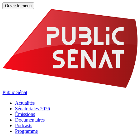
Ouvrir le menu
Public Sénat
Actualités
Sénatoriales 2026
Émissions
Documentaires
Podcasts
Programme