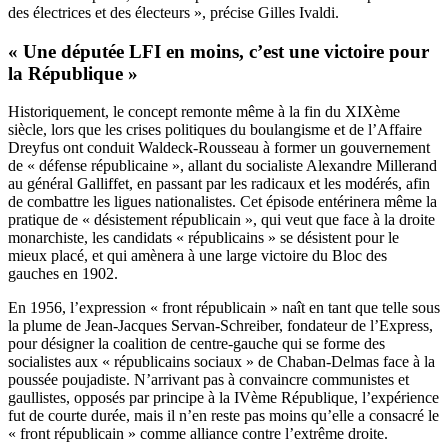
des électrices et des électeurs », précise Gilles Ivaldi.
« Une députée LFI en moins, c’est une victoire pour
la République »
Historiquement, le concept remonte même à la fin du XIXème
siècle, lors que les crises politiques du boulangisme et de l’Affaire
Dreyfus ont conduit Waldeck-Rousseau à former un gouvernement
de « défense républicaine », allant du socialiste Alexandre Millerand
au général Galliffet, en passant par les radicaux et les modérés, afin
de combattre les ligues nationalistes. Cet épisode entérinera même la
pratique de « désistement républicain », qui veut que face à la droite
monarchiste, les candidats « républicains » se désistent pour le
mieux placé, et qui amènera à une large victoire du Bloc des
gauches en 1902.
En 1956, l’expression « front républicain » naît en tant que telle sous
la plume de Jean-Jacques Servan-Schreiber, fondateur de l’Express,
pour désigner la coalition de centre-gauche qui se forme des
socialistes aux « républicains sociaux » de Chaban-Delmas face à la
poussée poujadiste. N’arrivant pas à convaincre communistes et
gaullistes, opposés par principe à la IVème République, l’expérience
fut de courte durée, mais il n’en reste pas moins qu’elle a consacré le
« front républicain » comme alliance contre l’extrême droite.