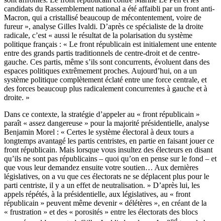
candidats du Rassemblement national a été affaibli par un front anti-
Macron, qui a cristallisé beaucoup de mécontentement, voire de
fureur », analyse Gilles Ivaldi. D’après ce spécialiste de la droite
radicale, c’est « aussi le résultat de la polarisation du système
politique français : « Le front républicain est initialement une entente
entre des grands partis traditionnels de centre-droit et de centre-
gauche. Ces partis, même s’ils sont concurrents, évoluent dans des
espaces politiques extrêmement proches. Aujourd’hui, on a un
système politique complètement éclaté entre une force centrale, et
des forces beaucoup plus radicalement concurrentes à gauche et à
droite. »
Dans ce contexte, la stratégie d’appeler au « front républicain »
paraît « assez dangereuse » pour la majorité présidentielle, analyse
Benjamin Morel : « Certes le système électoral à deux tours a
longtemps avantagé les partis centristes, en partie en faisant jouer ce
front républicain. Mais lorsque vous insultez des électeurs en disant
qu’ils ne sont pas républicains – quoi qu’on en pense sur le fond – et
que vous leur demandez ensuite votre soutien… Aux dernières
législatives, on a vu que ces électorats ne se déplacent plus pour le
parti centriste, il y a un effet de neutralisation. » D’après lui, les
appels répétés, à la présidentielle, aux législatives, au « front
républicain » peuvent même devenir « délétères », en créant de la
« frustration » et des « porosités » entre les électorats des blocs
nd