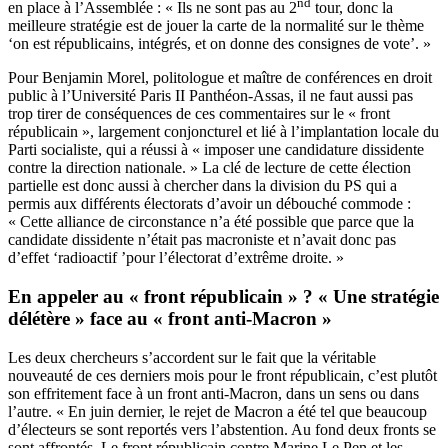
nd
en place à l’Assemblée : « Ils ne sont pas au 2
tour, donc la
meilleure stratégie est de jouer la carte de la normalité sur le thème
‘on est républicains, intégrés, et on donne des consignes de vote’. »
Pour Benjamin Morel, politologue et maître de conférences en droit
public à l’Université Paris II Panthéon-Assas, il ne faut aussi pas
trop tirer de conséquences de ces commentaires sur le « front
républicain », largement conjoncturel et lié à l’implantation locale du
Parti socialiste, qui a réussi à « imposer une candidature dissidente
contre la direction nationale. » La clé de lecture de cette élection
partielle est donc aussi à chercher dans la division du PS qui a
permis aux différents électorats d’avoir un débouché commode :
« Cette alliance de circonstance n’a été possible que parce que la
candidate dissidente n’était pas macroniste et n’avait donc pas
d’effet ‘radioactif ’pour l’électorat d’extrême droite. »
En appeler au « front républicain » ? « Une stratégie
délétère » face au « front anti-Macron »
Les deux chercheurs s’accordent sur le fait que la véritable
nouveauté de ces derniers mois pour le front républicain, c’est plutôt
son effritement face à un front anti-Macron, dans un sens ou dans
l’autre. « En juin dernier, le rejet de Macron a été tel que beaucoup
d’électeurs se sont reportés vers l’abstention. Au fond deux fronts se
sont affrontés. Le front républicain contre Marine Le Pen et les