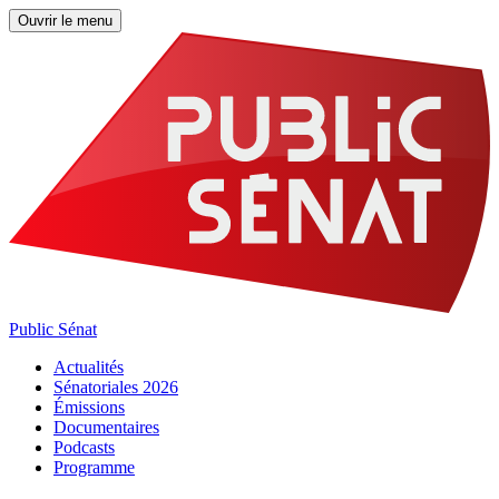
Ouvrir le menu
Public Sénat
Actualités
Sénatoriales 2026
Émissions
Documentaires
Podcasts
Programme