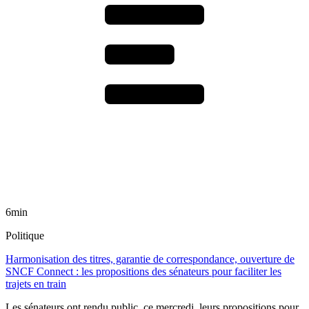
6min
Politique
Harmonisation des titres, garantie de correspondance, ouverture de
SNCF Connect : les propositions des sénateurs pour faciliter les
trajets en train
Les sénateurs ont rendu public, ce mercredi, leurs propositions pour