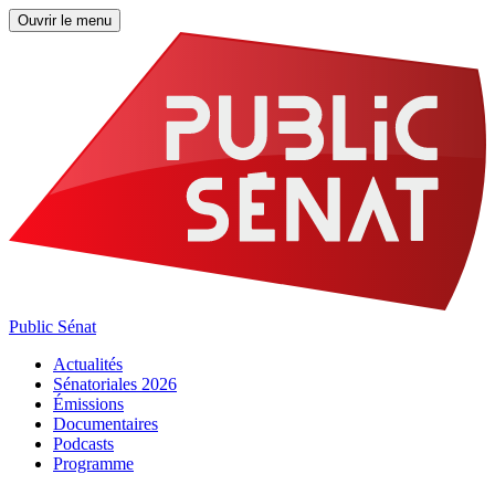
Ouvrir le menu
Public Sénat
Actualités
Sénatoriales 2026
Émissions
Documentaires
Podcasts
Programme