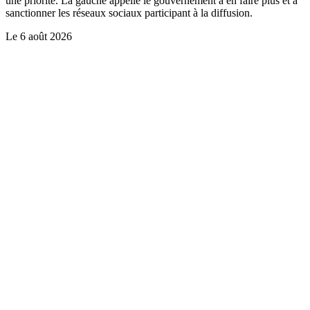
une priorité. La gauche appelle le gouvernement à en faire plus et à
sanctionner les réseaux sociaux participant à la diffusion.
Le
6 août 2026