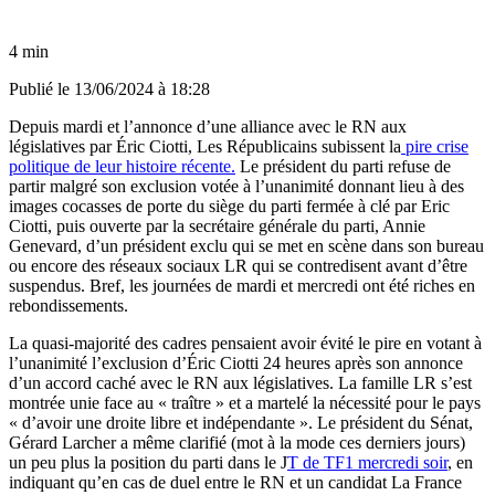
4 min
Publié le
13/06/2024 à 18:28
Depuis mardi et l’annonce d’une alliance avec le RN aux
législatives par Éric Ciotti, Les Républicains subissent la
pire crise
politique de leur histoire récente.
Le président du parti refuse de
partir malgré son exclusion votée à l’unanimité donnant lieu à des
images cocasses de porte du siège du parti fermée à clé par Eric
Ciotti, puis ouverte par la secrétaire générale du parti, Annie
Genevard, d’un président exclu qui se met en scène dans son bureau
ou encore des réseaux sociaux LR qui se contredisent avant d’être
suspendus. Bref, les journées de mardi et mercredi ont été riches en
rebondissements.
La quasi-majorité des cadres pensaient avoir évité le pire en votant à
l’unanimité l’exclusion d’Éric Ciotti 24 heures après son annonce
d’un accord caché avec le RN aux législatives. La famille LR s’est
montrée unie face au « traître » et a martelé la nécessité pour le pays
« d’avoir une droite libre et indépendante ». Le président du Sénat,
Gérard Larcher a même clarifié (mot à la mode ces derniers jours)
un peu plus la position du parti dans le J
T de TF1 mercredi soir
, en
indiquant qu’en cas de duel entre le RN et un candidat La France