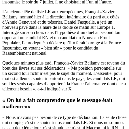
insoumise le soir du 7 juillet, il ne choisirait ni l’un ni l’autre.
L’ancienne tête de liste LR aux européennes, François-Xavier
Bellamy, nommé hier à la direction intérimaire du parti aux côtés
d’Annie Genevard et du trésorier, Daniel Fasquelle, a jeté un
nouveau pavé dans la mare de la droite ce matin sur Europe 1.
Interrogé sur son choix dans l’hypothèse d’un duel au second tour
opposant un candidat RN et un candidat du Nouveau Front
Populaire, l’eurodéputé a déclaré qu’il « ferait barrage à la France
Insoumise, en votant « bien sûr » pour le candidat du
Rassemblement national.
Quelques minutes plus tard, François-Xavier Bellamy est revenu du
bout des lèvres sur ses déclarations. « Ma position personnelle sur
un second tour fictif n’est pas le sujet du moment. L’essentiel pour
moi est ailleurs : soutenir partout dans le pays, les candidats LR, qui
sont les seuls capables d’apporter à la France l’alternative dont elle a
tellement besoin », a-t-il indiqué sur X
« On lui a fait comprendre que le message était
malheureux
« Nous n’avons pas besoin de ce type de déclaration. La seule chose
qui compte, c’est de soutenir nos candidats LR. Si nous ne sommes
pas au deuxième tour, c’est simple, ce n’est ni Macron, ni le RN, ni