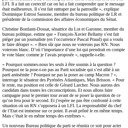
LFI. Il a fait un correctif car on lui a fait comprendre que le message
était malheureux. Il s’est fait rattraper par la patrouille », explique
Dominique Estrosi Sassone, membre du bureau politique de LR et
présidente de la commission des affaires économiques du Sénat.
Christine Bonfanti-Dossat, sénatrice du Lot et Garonne, membre du
bureau politique, estime que « François-Xavier Bellamy s’est fait
piéger par un journaliste (en l’occurrence Pascal Praud) qui a voulu
le faire déraper ». « Bien sûr que nous ne voterons pas RN. Nous
voterons blanc. D’où l’importance d’une loi qui prendrait en compte
le vote blanc comme je l’avais proposée », rappelle-t-elle.
« Pourquoi sommes-nous les seuls à être soumis à la question ?
Pourquoi ne la pose-t-on pas au Parti socialiste qui s’est allié à un
parti antisémite ? Pourquoi ne pas la poser au camp Macron ? »,
interroge le sénateur des Pyrénées Atlantiques, Max Brisson. « Pour
le reste, ma position est celle de Gérard Larcher. Nous aurons des
candidats dans toutes les circonscriptions. Et nous allons faire
campagne pour le premier tour avant de se poser la question de ce
qu’on fera pour le second. Et j’espère ne pas être confronté à cette
situation où un RN s’opposera à un LFI. La responsabilité du chef
de l’Etat est immense sur ce point. Il avait prôné le en même temps.
Mais c’était le en même temps des extrêmes ».
Un nouveau Bureau politique du parti se réunira ce soir pour acter