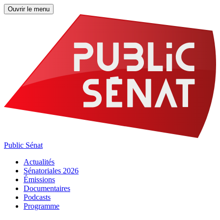
Ouvrir le menu
Public Sénat
Actualités
Sénatoriales 2026
Émissions
Documentaires
Podcasts
Programme