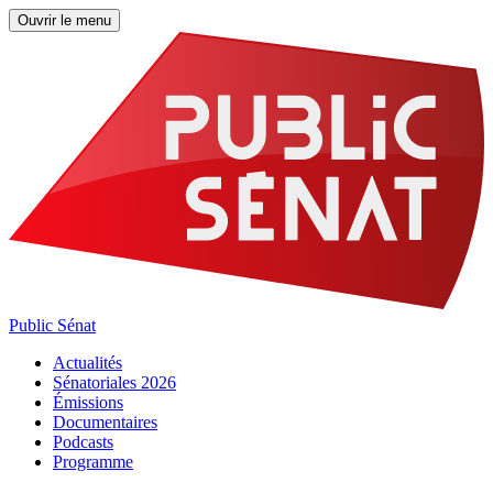
Ouvrir le menu
Public Sénat
Actualités
Sénatoriales 2026
Émissions
Documentaires
Podcasts
Programme