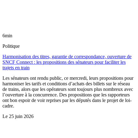
6min
Politique
Harmonisation des titres, garantie de correspondance, ouverture de
SNCF Connect : les propositions des sénateurs pour faciliter les
trajets en train
Les sénateurs ont rendu public, ce mercredi, leurs propositions pour
harmoniser les tarifs et conditions d’achats des billets sur le réseau
de trains, alors que les opérateurs sont toujours plus nombreux avec
l’ouverture à la concurrence. Des propositions que les rapporteurs
ont bon espoir de voir reprises par les députés dans le projet de loi-
cadre.
Le
25 juin 2026