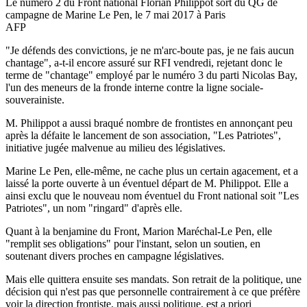
Le numéro 2 du Front national Florian Philippot sort du QG de
campagne de Marine Le Pen, le 7 mai 2017 à Paris
AFP
"Je défends des convictions, je ne m'arc-boute pas, je ne fais aucun
chantage", a-t-il encore assuré sur RFI vendredi, rejetant donc le
terme de "chantage" employé par le numéro 3 du parti Nicolas Bay,
l'un des meneurs de la fronde interne contre la ligne sociale-
souverainiste.
M. Philippot a aussi braqué nombre de frontistes en annonçant peu
après la défaite le lancement de son association, "Les Patriotes",
initiative jugée malvenue au milieu des législatives.
Marine Le Pen, elle-même, ne cache plus un certain agacement, et a
laissé la porte ouverte à un éventuel départ de M. Philippot. Elle a
ainsi exclu que le nouveau nom éventuel du Front national soit "Les
Patriotes", un nom "ringard" d'après elle.
Quant à la benjamine du Front, Marion Maréchal-Le Pen, elle
"remplit ses obligations" pour l'instant, selon un soutien, en
soutenant divers proches en campagne législatives.
Mais elle quittera ensuite ses mandats. Son retrait de la politique, une
décision qui n'est pas que personnelle contrairement à ce que préfère
voir la direction frontiste, mais aussi politique, est a priori