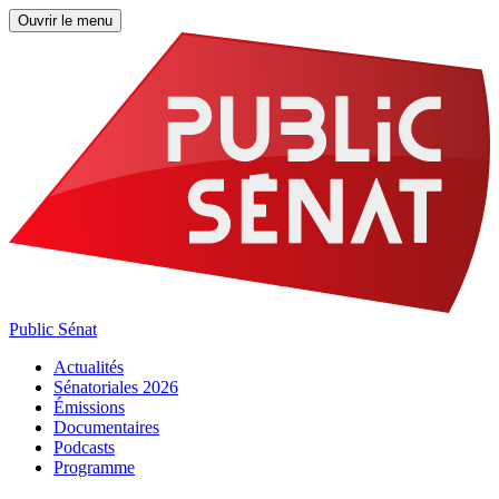
Ouvrir le menu
Public Sénat
Actualités
Sénatoriales 2026
Émissions
Documentaires
Podcasts
Programme