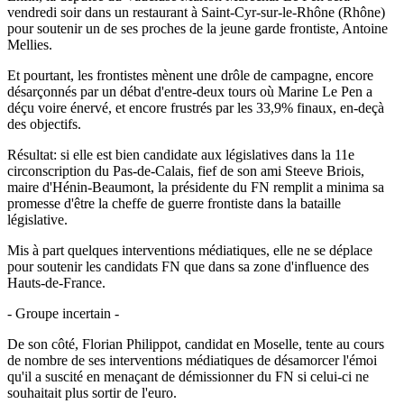
vendredi soir dans un restaurant à Saint-Cyr-sur-le-Rhône (Rhône)
pour soutenir un de ses proches de la jeune garde frontiste, Antoine
Mellies.
Et pourtant, les frontistes mènent une drôle de campagne, encore
désarçonnés par un débat d'entre-deux tours où Marine Le Pen a
déçu voire énervé, et encore frustrés par les 33,9% finaux, en-deçà
des objectifs.
Résultat: si elle est bien candidate aux législatives dans la 11e
circonscription du Pas-de-Calais, fief de son ami Steeve Briois,
maire d'Hénin-Beaumont, la présidente du FN remplit a minima sa
promesse d'être la cheffe de guerre frontiste dans la bataille
législative.
Mis à part quelques interventions médiatiques, elle ne se déplace
pour soutenir les candidats FN que dans sa zone d'influence des
Hauts-de-France.
- Groupe incertain -
De son côté, Florian Philippot, candidat en Moselle, tente au cours
de nombre de ses interventions médiatiques de désamorcer l'émoi
qu'il a suscité en menaçant de démissionner du FN si celui-ci ne
souhaitait plus sortir de l'euro.