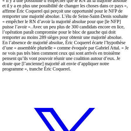
« Il y a une possibilité d’empêcher que le RN ait la majorité absolue
et il y a en plus une possibilité de changer les choses dans ce pays »,
affirme Éric Coquerel qui perçoit une opportunité pour le NFP de
remporter une majorité absolue. L’élu de Seine-Saint-Denis souhaite
« empêcher le RN d’avoir la majorité absolue pour que [le NFP]
puisse l’avoir ». Avec un peu plus de 300 candidats encore en lice,
l’opération paraît compromise pour le bloc de gauche qui doit
remporter au moins 289 sièges pour obtenir une majorité absolue.
En l’absence de majorité absolue, Éric Coquerel écarte l’hypothèse
d’une « assemblée plurielle » comme évoquée par Gabriel Attal. « Je
ne vois pas très bien comment ceux qui sont arrivés en troisième
pensent qu’ils vont pouvoir réunir une coalition autour d’eux. Je
doute que [l’ancienne] majorité ait envie d’appliquer notre
programme », tranche Éric Coquerel.