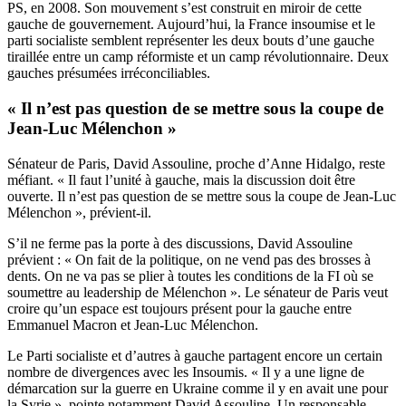
PS, en 2008. Son mouvement s’est construit en miroir de cette
gauche de gouvernement. Aujourd’hui, la France insoumise et le
parti socialiste semblent représenter les deux bouts d’une gauche
tiraillée entre un camp réformiste et un camp révolutionnaire. Deux
gauches présumées irréconciliables.
« Il n’est pas question de se mettre sous la coupe de
Jean-Luc Mélenchon »
Sénateur de Paris, David Assouline, proche d’Anne Hidalgo, reste
méfiant. « Il faut l’unité à gauche, mais la discussion doit être
ouverte. Il n’est pas question de se mettre sous la coupe de Jean-Luc
Mélenchon », prévient-il.
S’il ne ferme pas la porte à des discussions, David Assouline
prévient : « On fait de la politique, on ne vend pas des brosses à
dents. On ne va pas se plier à toutes les conditions de la FI où se
soumettre au leadership de Mélenchon ». Le sénateur de Paris veut
croire qu’un espace est toujours présent pour la gauche entre
Emmanuel Macron et Jean-Luc Mélenchon.
Le Parti socialiste et d’autres à gauche partagent encore un certain
nombre de divergences avec les Insoumis. « Il y a une ligne de
démarcation sur la guerre en Ukraine comme il y en avait une pour
la Syrie », pointe notamment David Assouline. Un responsable