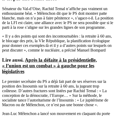
Sénateur du Val-d’Oise, Rachid Temal n’affiche pas vraiment un
enthousiasme béat. « Mélenchon dit que le PS doit montrer patte
blanche, mais on n’a pas à faire pénitence », s’agace-t-il. La position
de la LFI est claire, une alliance avec le PS ne sera possible que si le
parti à la rose s’aligne sur les grandes lignes de son programme.
« Il y a des points qui sont des incontournables : la retraite à 60 ans,
le blocage des prix, la VIe République, la planification écologique
pour donner ces exemples-là et il y a d’autres points sur lesquels on
peut discuter », comme le nucléaire, a précisé Manuel Bompard
Lire aussi.
Après la défaite à la présidentielle,
« l’union est un combat » à gauche pour les
législatives
Le premier secrétaire du PS a déjà fait part de ses réserves sur la
position des Insoumis sur la retraite à 60 ans, la jugeant trop
coûteuse. D’autres fractures sont listées par Rachid Temal : « La
conception de la démocratie, l’Europe… » Sur la méthode, le
socialiste tance l’autoritarisme de l’Insoumis : « Le jupitérisme de
Macron ou de Mélenchon, ce n’est pas une bonne chose ».
Jean-Luc Mélenchon a lancé son mouvement en claquant du porte