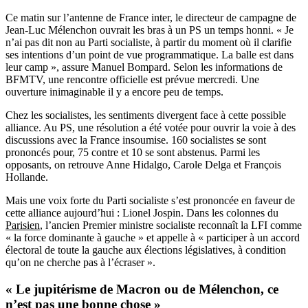
Ce matin sur l’antenne de France inter, le directeur de campagne de
Jean-Luc Mélenchon ouvrait les bras à un PS un temps honni. « Je
n’ai pas dit non au Parti socialiste, à partir du moment où il clarifie
ses intentions d’un point de vue programmatique. La balle est dans
leur camp », assure Manuel Bompard. Selon les informations de
BFMTV, une rencontre officielle est prévue mercredi. Une
ouverture inimaginable il y a encore peu de temps.
Chez les socialistes, les sentiments divergent face à cette possible
alliance. Au PS, une résolution a été votée pour ouvrir la voie à des
discussions avec la France insoumise. 160 socialistes se sont
prononcés pour, 75 contre et 10 se sont abstenus. Parmi les
opposants, on retrouve Anne Hidalgo, Carole Delga et François
Hollande.
Mais une voix forte du Parti socialiste s’est prononcée en faveur de
cette alliance aujourd’hui : Lionel Jospin. Dans les colonnes du
Parisien
, l’ancien Premier ministre socialiste reconnaît la LFI comme
« la force dominante à gauche » et appelle à « participer à un accord
électoral de toute la gauche aux élections législatives, à condition
qu’on ne cherche pas à l’écraser ».
« Le jupitérisme de Macron ou de Mélenchon, ce
n’est pas une bonne chose »