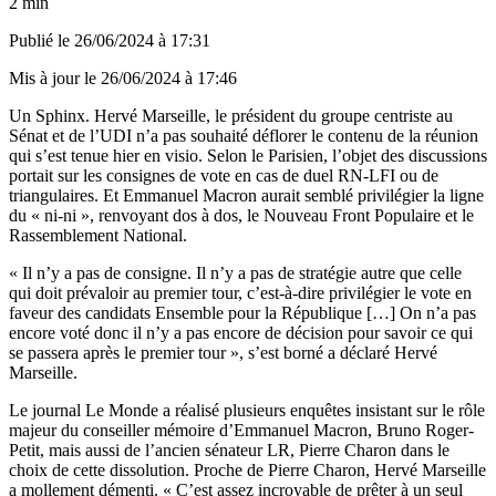
2 min
Publié le
26/06/2024 à 17:31
Mis à jour le
26/06/2024 à 17:46
Un Sphinx. Hervé Marseille, le président du groupe centriste au
Sénat et de l’UDI n’a pas souhaité déflorer le contenu de la réunion
qui s’est tenue hier en visio. Selon le Parisien, l’objet des discussions
portait sur les consignes de vote en cas de duel RN-LFI ou de
triangulaires. Et Emmanuel Macron aurait semblé privilégier la ligne
du « ni-ni », renvoyant dos à dos, le Nouveau Front Populaire et le
Rassemblement National.
« Il n’y a pas de consigne. Il n’y a pas de stratégie autre que celle
qui doit prévaloir au premier tour, c’est-à-dire privilégier le vote en
faveur des candidats Ensemble pour la République […] On n’a pas
encore voté donc il n’y a pas encore de décision pour savoir ce qui
se passera après le premier tour », s’est borné a déclaré Hervé
Marseille.
Le journal Le Monde a réalisé plusieurs enquêtes insistant sur le rôle
majeur du conseiller mémoire d’Emmanuel Macron, Bruno Roger-
Petit, mais aussi de l’ancien sénateur LR, Pierre Charon dans le
choix de cette dissolution. Proche de Pierre Charon, Hervé Marseille
a mollement démenti. « C’est assez incroyable de prêter à un seul