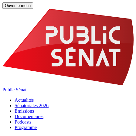
Ouvrir le menu
Public Sénat
Actualités
Sénatoriales 2026
Émissions
Documentaires
Podcasts
Programme