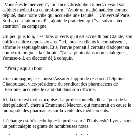
"Vous êtes le bienvenu", lui lance Christophe Gilbert, devant son
cabinet médical du centre-bourg. "Avoir un mathématicien comme
député, dans notre ville qui accueille une faculté - l'Université Paris-
Sud -, ce serait normal!", ajoute le praticien, qui "va suivre avec
attention" sa campagne.
Un peu plus loin, c'est bras ouverts qu'il est accueilli par Claude, son
coiffeur attitré depuis six ans. "Ici, tous les clients le connaissent",
affirme le septuagénaire. Et si l'envie prenait à certains d'adopter sa
coupe mi-longue à la Chopin, "j'ai sa photo dans mon catalogue",
s'amuse-t-il, en électeur déjà conquis.
- "J'irai jusqu'au bout" -
Une campagne, c'est aussi s'assurer l'appui de réseaux. Delphine
Chadoutaud, vice-présidente du syndicat des pharmaciens de
l'Essonne, accueille le candidat dans son officine.
Ici, la terre est moins acquise. La professionnelle dit sa "peur de la
dérégulation", chère à Emmanuel Macron, qui remettrait en cause le
monopole des pharmacies sur la vente des médicaments.
L'échange est très technique: le professeur à l'Université Lyon-I sort
un petit calepin et gratte de nombreuses notes.