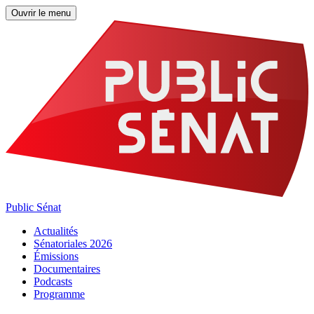
Ouvrir le menu
Public Sénat
Actualités
Sénatoriales 2026
Émissions
Documentaires
Podcasts
Programme