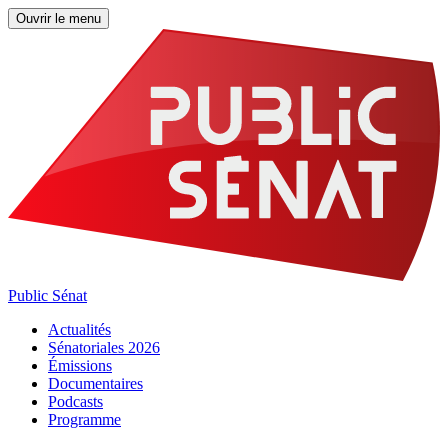
Ouvrir le menu
Public Sénat
Actualités
Sénatoriales 2026
Émissions
Documentaires
Podcasts
Programme