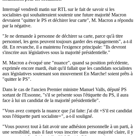
Interrogé vendredi matin sur RTL sur le fait de savoir si les
socialistes qui souhaiteraient soutenir une future majorité Macron
devraient "quitter le PS et déchirer leur carte", M. Macron a répondu
par la négative.
"Je ne demande à personne de déchirer sa carte, parce qu'à titre
personnel, les gens peuvent toujours garder des engagements", a-t-il
dit. En revanche, il a maintenu l'exigence principale: "Ils devront
s'inscrire aux législatives sous la majorité présidentielle."
M. Macron a évoqué une "nuance", quand sa position précédente,
exprimée encore mardi, était qu'il fallait que les candidats socialistes
aux législatives soutenant son mouvement En Marche! soient prêts à
"quitter le PS".
Dans le cas de l'ancien Premier ministre Manuel Valls, député PS
sortant de l'Essonne, "s'il se présente sous l'étiquette du PS, il aura
face à lui un candidat de la majorité présidentielle".
"Vous avez compris la nuance que j'ai faite: j'ai dit +S'il est candidat
sous l'étiquette parti socialiste+", a-t-il souligné.
"Vous pouvez tout à fait avoir une adhésion personnelle à un parti, à
une sensibilité, mais il faut vous inscrire dans une majorité claire, il y