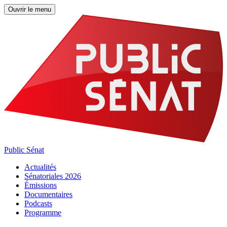
Ouvrir le menu
Public Sénat
Actualités
Sénatoriales 2026
Émissions
Documentaires
Podcasts
Programme