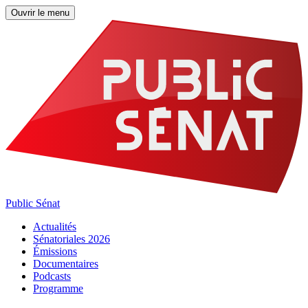
Ouvrir le menu
Public Sénat
Actualités
Sénatoriales 2026
Émissions
Documentaires
Podcasts
Programme