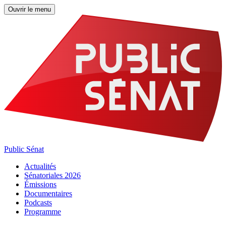
Ouvrir le menu
Public Sénat
Actualités
Sénatoriales 2026
Émissions
Documentaires
Podcasts
Programme