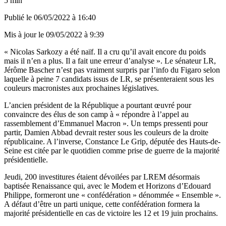
5 min
Publié le
06/05/2022 à 16:40
Mis à jour le
09/05/2022 à 9:39
« Nicolas Sarkozy a été naïf. Il a cru qu’il avait encore du poids
mais il n’en a plus. Il a fait une erreur d’analyse ». Le sénateur LR,
Jérôme Bascher n’est pas vraiment surpris par l’info du
Figaro
selon
laquelle à peine 7 candidats issus de LR, se présenteraient sous les
couleurs macronistes aux prochaines législatives.
L’ancien président de la République a pourtant œuvré pour
convaincre des élus de son camp à « répondre à l’appel au
rassemblement d’Emmanuel Macron ». Un temps pressenti pour
partir, Damien Abbad devrait rester sous les couleurs de la droite
républicaine. A l’inverse, Constance Le Grip, députée des Hauts-de-
Seine est citée par le quotidien comme prise de guerre de la majorité
présidentielle.
Jeudi, 200 investitures étaient dévoilées par LREM désormais
baptisée Renaissance qui, avec le Modem et Horizons d’Edouard
Philippe, formeront une « confédération » dénommée « Ensemble ».
A défaut d’être un parti unique, cette confédération formera la
majorité présidentielle en cas de victoire les 12 et 19 juin prochains.