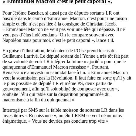
« Emmanuel Macron c’est le petit caporal »,
Pour Jérôme Bascher, si aussi peu de députés sortants LR ont
basculé dans le camp d’Emmanuel Macron, c’est pour une raison
simple et elle n’est pas liée à la consigne de Christian Jacob.
« Emmanuel Macron ne veut pas voir une tête qui dépasse. Il ne
veut pas d’élus indépendants. On le compare souvent avec
Napoléon mais pour moi, c’est le petit caporal », lance-t-il.
En guise d’illustration, le sénateur de l’Oise prend le cas de
Guillaume Larrivé. Le député sortant de l’Yonne a très tôt fait part
de sa volonté de voir LR intégrer la future majorité « pour que le
quinquennat d’Emmanuel Macron réussisse ». Pourtant,
Renaissance a investi un candidat face à lui. « Emmanuel Macron
veut la soumission pas la Révolution. Il faut faire en sorte qu’il y ait
le plus possible de député LR et même PS, deux partis de
gouvernement, afin qu’il soit obligé de composer avec eux »,
souhaite l’élu qui table sur la disparition programmée du
macronisme à la fin du quinquennat ».
Interrogé par SMS sur la faible moisson de sortants LR dans les
investitures « Renaissance », un élu LREM se veut néanmoins
énigmatique. « Vous ne devriez pas conclure trop vite ».