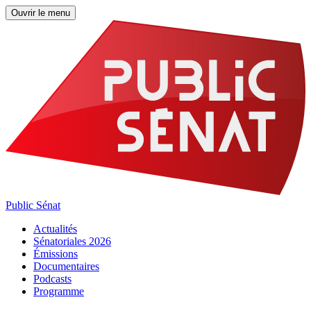
Ouvrir le menu
Public Sénat
Actualités
Sénatoriales 2026
Émissions
Documentaires
Podcasts
Programme