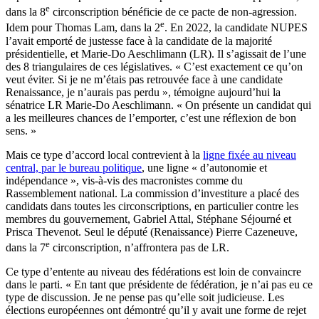
e
dans la 8
circonscription bénéficie de ce pacte de non-agression.
e
Idem pour Thomas Lam, dans la 2
. En 2022, la candidate NUPES
l’avait emporté de justesse face à la candidate de la majorité
présidentielle, et Marie-Do Aeschlimann (LR). Il s’agissait de l’une
des 8 triangulaires de ces législatives. « C’est exactement ce qu’on
veut éviter. Si je ne m’étais pas retrouvée face à une candidate
Renaissance, je n’aurais pas perdu », témoigne aujourd’hui la
sénatrice LR Marie-Do Aeschlimann. « On présente un candidat qui
a les meilleures chances de l’emporter, c’est une réflexion de bon
sens. »
Mais ce type d’accord local contrevient à la
ligne fixée au niveau
central, par le bureau politique
, une ligne « d’autonomie et
indépendance », vis-à-vis des macronistes comme du
Rassemblement national. La commission d’investiture a placé des
candidats dans toutes les circonscriptions, en particulier contre les
membres du gouvernement, Gabriel Attal, Stéphane Séjourné et
Prisca Thevenot. Seul le député (Renaissance) Pierre Cazeneuve,
e
dans la 7
circonscription, n’affrontera pas de LR.
Ce type d’entente au niveau des fédérations est loin de convaincre
dans le parti. « En tant que présidente de fédération, je n’ai pas eu ce
type de discussion. Je ne pense pas qu’elle soit judicieuse. Les
élections européennes ont démontré qu’il y avait une forme de rejet