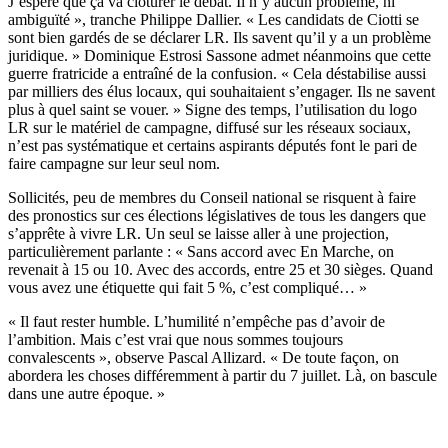
J’espère que ça va clôturer le débat. Il n’y aucun problème, ni
ambiguïté », tranche Philippe Dallier. « Les candidats de Ciotti se
sont bien gardés de se déclarer LR. Ils savent qu’il y a un problème
juridique. » Dominique Estrosi Sassone admet néanmoins que cette
guerre fratricide a entraîné de la confusion. « Cela déstabilise aussi
par milliers des élus locaux, qui souhaitaient s’engager. Ils ne savent
plus à quel saint se vouer. » Signe des temps, l’utilisation du logo
LR sur le matériel de campagne, diffusé sur les réseaux sociaux,
n’est pas systématique et certains aspirants députés font le pari de
faire campagne sur leur seul nom.
Sollicités, peu de membres du Conseil national se risquent à faire
des pronostics sur ces élections législatives de tous les dangers que
s’apprête à vivre LR. Un seul se laisse aller à une projection,
particulièrement parlante : « Sans accord avec En Marche, on
revenait à 15 ou 10. Avec des accords, entre 25 et 30 sièges. Quand
vous avez une étiquette qui fait 5 %, c’est compliqué… »
« Il faut rester humble. L’humilité n’empêche pas d’avoir de
l’ambition. Mais c’est vrai que nous sommes toujours
convalescents », observe Pascal Allizard. « De toute façon, on
abordera les choses différemment à partir du 7 juillet. Là, on bascule
dans une autre époque. »