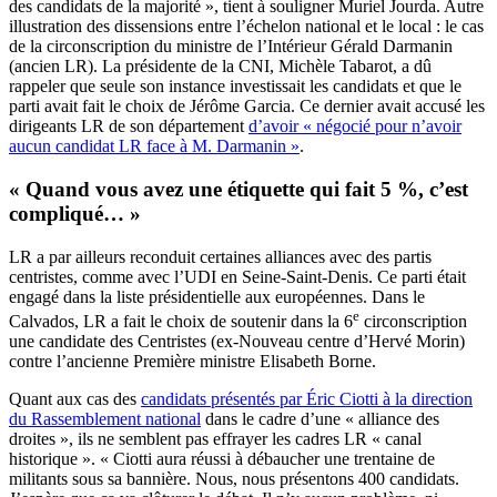
des candidats de la majorité », tient à souligner Muriel Jourda. Autre
illustration des dissensions entre l’échelon national et le local : le cas
de la circonscription du ministre de l’Intérieur Gérald Darmanin
(ancien LR). La présidente de la CNI, Michèle Tabarot, a dû
rappeler que seule son instance investissait les candidats et que le
parti avait fait le choix de Jérôme Garcia. Ce dernier avait accusé les
dirigeants LR de son département
d’avoir « négocié pour n’avoir
aucun candidat LR face à M. Darmanin »
.
« Quand vous avez une étiquette qui fait 5 %, c’est
compliqué… »
LR a par ailleurs reconduit certaines alliances avec des partis
centristes, comme avec l’UDI en Seine-Saint-Denis. Ce parti était
engagé dans la liste présidentielle aux européennes. Dans le
e
Calvados, LR a fait le choix de soutenir dans la 6
circonscription
une candidate des Centristes (ex-Nouveau centre d’Hervé Morin)
contre l’ancienne Première ministre Elisabeth Borne.
Quant aux cas des
candidats présentés par Éric Ciotti à la direction
du Rassemblement national
dans le cadre d’une « alliance des
droites », ils ne semblent pas effrayer les cadres LR « canal
historique ». « Ciotti aura réussi à débaucher une trentaine de
militants sous sa bannière. Nous, nous présentons 400 candidats.