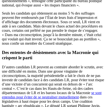
questionnements », témoigne cette participante du bureau politique
national, qui évoque aussi « les risques financiers ».
Seuls les candidats qui obtiennent au moins 5 % des suffrages
peuvent être remboursés par l’État de leurs frais d’impression et
d’affichage des documents électoraux. Sous ce seuil, LR vient en
aide à ses candidats. Mais devant le chaos actuel des procédures en
cours, certains ont préféré ne pas prendre le risque de s’engager.
« Dans ma circonscription, jusqu’à la dernière minute, c’était celui
qui voulait qui était investi. Ça ne se bousculait pas au portillon »,
nous confie un membre du Conseil stratégique.
Des ententes de désistements avec la Macronie qui
crispent le parti
D’autres candidats LR peuvent au contraire aborder le scrutin, avec
une difficulté en moins. Dans une grosse vingtaine de
circonscriptions, la majorité présidentielle a fait le choix de ne pas
investir de candidats face à des candidats LR, pour éviter tout risque
d’une victoire d’un concurrent qui serait en dehors de « l’arc
central ». C’est le cas dans les Hauts-de-Seine, où des cadres
départementaux de LR et les barons locaux de la Macronie
se sont
entendus pour éviter de se neutraliser mutuellement
dans ces
législatives à haut risque pour les deux camps. Une coalition
baptisée « arc républicain ». Le député LR sortant Philippe Juvin,