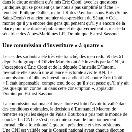
dans le cirque ambiant qu’a mis Éric Ciotti, avec les questions
juridiques qui se posaient ça ne nous a pas simplifié la tâche ! »
renchérit Philippe Dallier, maire LR des Pavillons-sous-Bois (Seine-
Saint-Denis) et ancien premier vice-président du Sénat. « Cela
montre qu’il y a encore des gens qui pensent qu’il y a encore de la
place pour une droite républicaine et de gouvernement », insiste la
sénatrice des Alpes-Maritimes LR, Dominique Estrosi Sassone.
Une commission d’investiture « à quatre »
Le cas des sortants a été très vite tranché, dès mercredi. 59 des 61
députés du groupe d’Olivier Marleix ont été investis par la CNI, à
l’exception d’Éric Ciotti et de la députée Christelle D’Intorni,
favorable elle aussi à une alliance électorale avec le RN. La
commission a d’ailleurs investi un candidat LR contre Éric Ciotti.
« Il était impensable, compte tenu de ce qu’il s’est passé qu’il n’y ait
pas quelqu’un contre lui dans cette conscription », applaudit
Dominique Estrosi Sassone.
La commission nationale d’investiture est loin d’avoir travaillé dans
des conditions optimales, la décision d’Emmanuel Macron de
remettre en jeu les sièges du Palais Bourbon a pris tout le monde de
court. « La CNI ne s’est pas réunie suivant le fonctionnement
normal, elle a fonctionné à quatre : présidente et vice-présidents.
Une CNI est validée par le Conseil national avant chaque élection