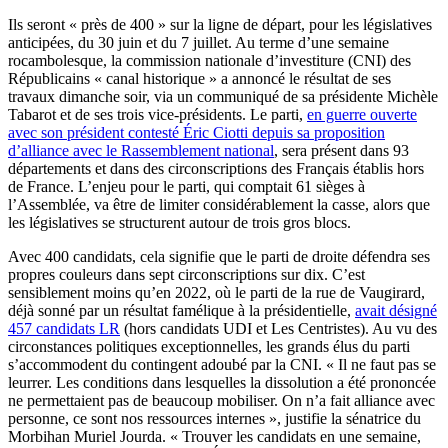
Ils seront « près de 400 » sur la ligne de départ, pour les législatives
anticipées, du 30 juin et du 7 juillet. Au terme d’une semaine
rocambolesque, la commission nationale d’investiture (CNI) des
Républicains « canal historique » a annoncé le résultat de ses
travaux dimanche soir, via un communiqué de sa présidente Michèle
Tabarot et de ses trois vice-présidents. Le parti,
en guerre ouverte
avec son président contesté Éric Ciotti depuis sa proposition
d’alliance avec le Rassemblement national
, sera présent dans 93
départements et dans des circonscriptions des Français établis hors
de France. L’enjeu pour le parti, qui comptait 61 sièges à
l’Assemblée, va être de limiter considérablement la casse, alors que
les législatives se structurent autour de trois gros blocs.
Avec 400 candidats, cela signifie que le parti de droite défendra ses
propres couleurs dans sept circonscriptions sur dix. C’est
sensiblement moins qu’en 2022, où le parti de la rue de Vaugirard,
déjà sonné par un résultat famélique à la présidentielle,
avait désigné
457 candidats LR
(hors candidats UDI et Les Centristes). Au vu des
circonstances politiques exceptionnelles, les grands élus du parti
s’accommodent du contingent adoubé par la CNI. « Il ne faut pas se
leurrer. Les conditions dans lesquelles la dissolution a été prononcée
ne permettaient pas de beaucoup mobiliser. On n’a fait alliance avec
personne, ce sont nos ressources internes », justifie la sénatrice du
Morbihan Muriel Jourda. « Trouver les candidats en une semaine,