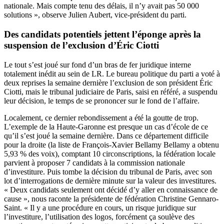
nationale. Mais compte tenu des délais, il n’y avait pas 50 000
solutions », observe Julien Aubert, vice-président du parti.
Des candidats potentiels jettent l’éponge après la
suspension de l’exclusion d’Éric Ciotti
Le tout s’est joué sur fond d’un bras de fer juridique interne
totalement inédit au sein de LR. Le bureau politique du parti a voté à
deux reprises la semaine dernière l’exclusion de son président Éric
Ciotti, mais le tribunal judiciaire de Paris, saisi en référé, a suspendu
leur décision, le temps de se prononcer sur le fond de l’affaire.
Localement, ce dernier rebondissement a été la goutte de trop.
L’exemple de la Haute-Garonne est presque un cas d’école de ce
qu’il s’est joué la semaine dernière. Dans ce département difficile
pour la droite (la liste de François-Xavier Bellamy Bellamy a obtenu
5,93 % des voix), comptant 10 circonscriptions, la fédération locale
parvient à proposer 7 candidats à la commission nationale
d’investiture. Puis tombe la décision du tribunal de Paris, avec son
lot d’interrogations de dernière minute sur la valeur des investitures.
« Deux candidats seulement ont décidé d’y aller en connaissance de
cause », nous raconte la présidente de fédération Christine Gennaro-
Saint. « Il y a une procédure en cours, un risque juridique sur
l’investiture, l’utilisation des logos, forcément ça soulève des