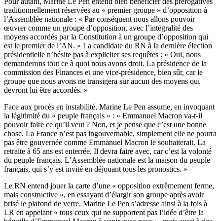
Pour autant, Marine Le Pen entend bien bénéficier des prérogatives
traditionnellement réservées au « premier groupe » d’opposition à
l’Assemblée nationale : « Par conséquent nous allons pouvoir
œuvrer comme un groupe d’opposition, avec l’intégralité des
moyens accordés par la Constitution à un groupe d’opposition qui
est le premier de l’AN. » La candidate du RN à la dernière élection
présidentielle n’hésite pas à expliciter ses requêtes : « Oui, nous
demanderons tout ce à quoi nous avons droit. La présidence de la
commission des Finances et une vice-présidence, bien sûr, car le
groupe que nous avons ne transigera sur aucun des moyens qui
devront lui être accordés. »
Face aux procès en instabilité, Marine Le Pen assume, en invoquant
la légitimité du « peuple français » : « Emmanuel Macron va-t-il
pouvoir faire ce qu’il veut ? Non, et je pense que c’est une bonne
chose. La France n’est pas ingouvernable, simplement elle ne pourra
pas être gouvernée comme Emmanuel Macron le souhaiterait. La
retraite à 65 ans est enterrée. Il devra faire avec, car c’est la volonté
du peuple français. L’Assemblée nationale est la maison du peuple
français, qui s’y est invité en déjouant tous les pronostics. »
Le RN entend jouer la carte d’une « opposition extrêmement ferme,
mais constructive », en essayant d’élargir son groupe après avoir
brisé le plafond de verre. Marine Le Pen s’adresse ainsi à la fois à
LR en appelant « tous ceux qui ne supportent pas l’idée d’être la