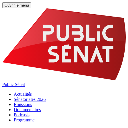
Ouvrir le menu
Public Sénat
Actualités
Sénatoriales 2026
Émissions
Documentaires
Podcasts
Programme