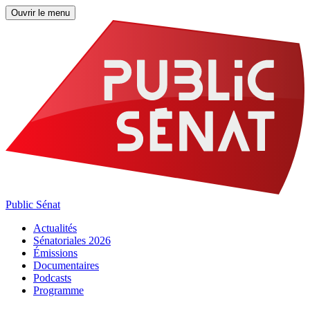
Ouvrir le menu
Public Sénat
Actualités
Sénatoriales 2026
Émissions
Documentaires
Podcasts
Programme