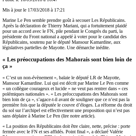
Mis à jour le
17/03/2018 à 17:21
Marine Le Pen semble prendre goût à secouer Les Républicains.
Après la déclaration de Thierry Mariani, qui a fortuitement plaidé
pour un accord avec le FN, pile pendant
le Congrès du parti
, la
présidente du Front national a appelé à voter pour le candidat des
Républicains, soutenu par le député Mansour Kamardine, aux
législatives partielles de Mayotte. Une démarche inédite.
« Les préoccupations des Mahorais sont bien loin de
ça »
« C’est un non-évènement », balaie le député LR de Mayotte,
Mansour Kamardine. Lui qui est décrit par Marine Le Pen comme
« un collègue courageux et lucide » ne veut pas rentrer dans « ces
polémiques nationales ». « Les préoccupations des Mahorais sont
bien loin de ça », s’agace-t-il avant de souligner que ce n’est pas la
première fois que la députée le couvre d’éloges. La réforme du droit
du sol sur l’archipel est effectivement une proposition qui n’est pas
sans déplaire à Marine Le Pen
(lire notre article)
.
« La position des Républicains doit être claire, nette, précise : porte
fermée avec le FN et ses affidés. Point final », a déclaré Valérie