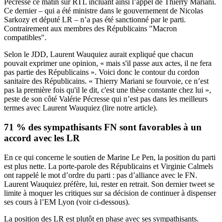
Pécresse ce matin sur
RTL
incluant ainsi l’appel de Thierry Mariani.
Ce dernier – qui a été ministre dans le gouvernement de Nicolas
Sarkozy et député LR – n’a pas été sanctionné par le parti.
Contrairement aux membres des Républicains "Macron
compatibles".
Selon le
JDD
, Laurent Wauquiez aurait expliqué que chacun
pouvait exprimer une opinion, « mais s'il passe aux actes, il ne fera
pas partie des Républicains ». Voici donc le contour du cordon
sanitaire des Républicains. « Thierry Mariani se fourvoie, ce n’est
pas la première fois qu'il le dit, c'est une thèse constante chez lui »,
peste de son côté Valérie Pécresse qui n’est pas dans les meilleurs
termes avec Laurent Wauquiez
(lire notre article)
.
71 % des sympathisants FN sont favorables à un
accord avec les LR
En ce qui concerne le soutien de Marine Le Pen, la position du parti
est plus nette. La porte-parole des Républicains et Virginie Calmels
ont rappelé le mot d’ordre du parti : pas d’alliance avec le FN.
Laurent Wauquiez préfère, lui, rester en retrait. Son dernier tweet se
limite à moquer les critiques sur sa décision de continuer à dispenser
ses cours à l’EM Lyon (voir ci-dessous).
La position des LR est plutôt en phase avec ses sympathisants.