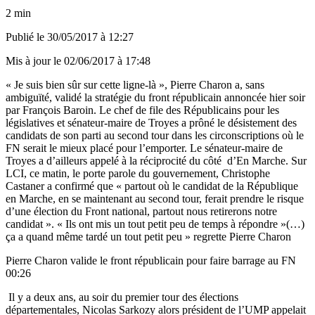
2 min
Publié le
30/05/2017 à 12:27
Mis à jour le
02/06/2017 à 17:48
« Je suis bien sûr sur cette ligne-là », Pierre Charon a, sans
ambiguïté, validé la stratégie du front républicain annoncée hier soir
par François Baroin. Le chef de file des Républicains pour les
législatives et sénateur-maire de Troyes a prôné le désistement des
candidats de son parti au second tour dans les circonscriptions où le
FN serait le mieux placé pour l’emporter. Le sénateur-maire de
Troyes a d’ailleurs appelé à la réciprocité du côté d’En Marche. Sur
LCI, ce matin, le porte parole du gouvernement, Christophe
Castaner a confirmé que « partout où le candidat de la République
en Marche, en se maintenant au second tour, ferait prendre le risque
d’une élection du Front national, partout nous retirerons notre
candidat ». « Ils ont mis un tout petit peu de temps à répondre »(…)
ça a quand même tardé un tout petit peu » regrette Pierre Charon
Pierre Charon valide le front républicain pour faire barrage au FN
00:26
Il y a deux ans, au soir du premier tour des élections
départementales, Nicolas Sarkozy alors président de l’UMP appelait