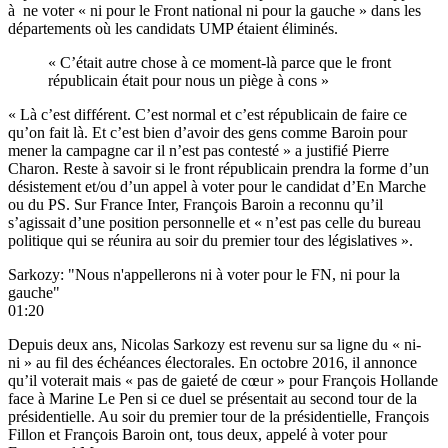
à ne voter « ni pour le Front national ni pour la gauche » dans les
départements où les candidats UMP étaient éliminés.
« C’était autre chose à ce moment-là parce que le front
républicain était pour nous un piège à cons »
« Là c’est différent. C’est normal et c’est républicain de faire ce
qu’on fait là. Et c’est bien d’avoir des gens comme Baroin pour
mener la campagne car il n’est pas contesté » a justifié Pierre
Charon. Reste à savoir si le front républicain prendra la forme d’un
désistement et/ou d’un appel à voter pour le candidat d’En Marche
ou du PS. Sur France Inter, François Baroin a reconnu qu’il
s’agissait d’une position personnelle et « n’est pas celle du bureau
politique qui se réunira au soir du premier tour des législatives ».
Sarkozy: "Nous n'appellerons ni à voter pour le FN, ni pour la
gauche"
01:20
Depuis deux ans, Nicolas Sarkozy est revenu sur sa ligne du « ni-
ni » au fil des échéances électorales. En octobre 2016, il annonce
qu’il voterait mais « pas de gaieté de cœur » pour François Hollande
face à Marine Le Pen si ce duel se présentait au second tour de la
présidentielle. Au soir du premier tour de la présidentielle, François
Fillon et François Baroin ont, tous deux, appelé à voter pour