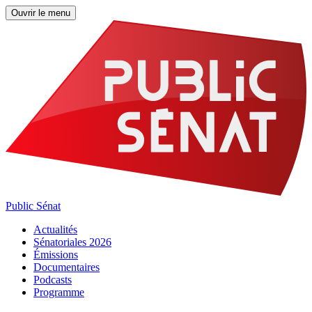
Ouvrir le menu
Public Sénat
Actualités
Sénatoriales 2026
Émissions
Documentaires
Podcasts
Programme