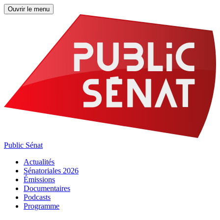
Ouvrir le menu
Public Sénat
Actualités
Sénatoriales 2026
Émissions
Documentaires
Podcasts
Programme