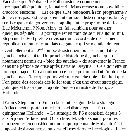
Face à ce que Stéphane Le Foll considère comme une
incompatibilité politique, le maire du Mans récuse toute possibilité
d’accord électoral : « Est-ce que JLM renoncera à son programme ?
Je ne crois pas. Est-ce que, en tant que socialiste en responsabilité, je
serais capable de gouverner en appliquant le programme de Jean-
Luc Mélenchon ? Non. Alors, on fait semblant pour gagner
quelques députés ? La politique est en train de se tuer aujourd’hui. »
Stéphane Le Foll préfère envisager un accord « de désistement
républicain », où les candidats de gauche qui se maintiendraient
nd
éventuellement au 2
tour se désisteraient pour le candidat de
gauche arrivé en tête. Un principe historique à gauche, qui a
notamment permis au « bloc des gauches » de gouverner la France
dans une période de crise après l’affaire Dreyfus. « Cela doit être un
principe majeur. On a confondu ce principe qui fondait l’unité de la
gauche, avec l’idée que pour avoir une gauche unie il faudrait que
l’on passe des accords dès le 1er tour, c’est une erreur stratégique,
politique et historique », ajoute l’ancien ministre de François
Hollande.
D’après Stéphane Le Foll, cela serait le signe de la « stratégie
d’effacement » porté par le Parti socialiste depuis la fin du
quinquennat Hollande : « La stratégie du PS a consisté, depuis 5
ans, à jouer l’effacement. On a choisi M. Glucksmann pour les
européennes en considérant que le quinquennat de Hollande était
impossible à assumer, et on s’est effacés derrière l’écologie et Place