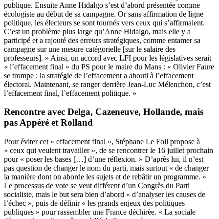
publique. Ensuite Anne Hidalgo s’est d’abord présentée comme
écologiste au début de sa campagne. Or sans affirmation de ligne
politique, les électeurs se sont tournés vers ceux qui s’affirmaient.
C’est un problème plus large qu’Anne Hidalgo, mais elle y a
participé et a rajouté des erreurs stratégiques, comme entamer sa
campagne sur une mesure catégorielle [sur le salaire des
professeurs]. » Ainsi, un accord avec LFI pour les législatives serait
« l’effacement final » du PS pour le maire du Mans : « Olivier Faure
se trompe : la stratégie de l’effacement a abouti à l’effacement
électoral. Maintenant, se ranger derrière Jean-Luc Mélenchon, c’est
l’effacement final, l’effacement politique. »
Rencontre avec Delga, Cazeneuve, Hollande, mais
pas Appéré et Rolland
Pour éviter cet « effacement final », Stéphane Le Foll propose à
« ceux qui veulent travailler », de se rencontrer le 16 juillet prochain
pour « poser les bases […] d’une réflexion. » D’après lui, il n’est
pas question de changer le nom du parti, mais surtout « de changer
la manière dont on aborde les sujets et de rebâtir un programme. »
Le processus de vote se veut différent d’un Congrès du Parti
socialiste, mais le but sera bien d’abord « d’analyser les causes de
l’échec », puis de définir « les grands enjeux des politiques
publiques » pour rassembler une France déchirée. « La sociale