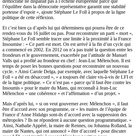
démocratie ne disparaît pas à l’échelle européenne parce que
l’équilibre dans la démocratie représentative garantit une stabilité
porteuse d’espoir », ajoute Stéphane Le Foll à propos de la ligne
politique de cette réflexion.
Et c’est bien ça d’après lui qui déterminera qui pourra être de ce
rendez-vous du 16 juillet ou pas. Pour reconstruire un parti « mort »,
Stéphane Le Foll semble tracer une limite à la proximité à la France
Insoumise : « Ce parti est mort. On est arrivé à la fin d’un cycle qui
a commencé en 2002. En 2012 on n’a pas traité la question entre les
frondeurs et le gouvernement, exacerbée par l’attitude de Manuel
Valls qui a profité au frondeur en chef : Jean-Luc Mélenchon. Il est
temps de poser les bonnes questions pour reconstruire un nouveau
cycle. » Ainsi Carole Delga, par exemple, avec laquelle Stéphane Le
Foll « a été en désaccord », « a toujours été claire vis-à-vis de LFI et
de la ligne politique. » Ce n’est pas « parce qu’il faut être contre les
Insoumis » pour le maire du Mans, qui reconnaît à Jean-Luc
Mélenchon « une cohérence » et l’affirmation « d’un projet. »
Mais d’après lui, « si on veut gouverner avec Mélenchon », il faut
être d’accord avec son programme, or « les maires de l’équipe de
France d’Anne Hidalgo sont-ils d’accord avec la suppression des
métropoles ? Ils ne répondent à aucune question programmatique. »
Ainsi, Nathalie Appéré, la maire de Rennes, ou Johanna Rolland, la
maire de Nantes, qui ont annoncé « être d’accord » pour discuter