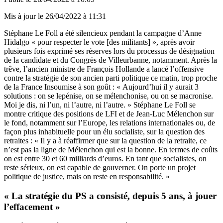
Mis à jour le
26/04/2022 à 11:31
Stéphane Le Foll a été silencieux pendant la campagne d’Anne
Hidalgo « pour respecter le vote [des militants] », après avoir
plusieurs fois exprimé ses réserves lors du processus de désignation
de la candidate et du Congrès de Villeurbanne, notamment. Après la
trêve, l’ancien ministre de François Hollande a lancé l’offensive
contre la stratégie de son ancien parti politique ce matin, trop proche
de la France Insoumise à son goût : « Aujourd’hui il y aurait 3
solutions : on se lepénise, on se mélenchonise, ou on se macronise.
Moi je dis, ni l’un, ni l’autre, ni l’autre. » Stéphane Le Foll se
montre critique des positions de LFI et de Jean-Luc Mélenchon sur
le fond, notamment sur l’Europe, les relations internationales ou, de
façon plus inhabituelle pour un élu socialiste, sur la question des
retraites : « Il y a à réaffirmer que sur la question de la retraite, ce
n’est pas la ligne de Mélenchon qui est la bonne. En termes de coûts
on est entre 30 et 60 milliards d’euros. En tant que socialistes, on
reste sérieux, on est capable de gouverner. On porte un projet
politique de justice, mais on reste en responsabilité. »
« La stratégie du PS a consisté, depuis 5 ans, à jouer
l’effacement »