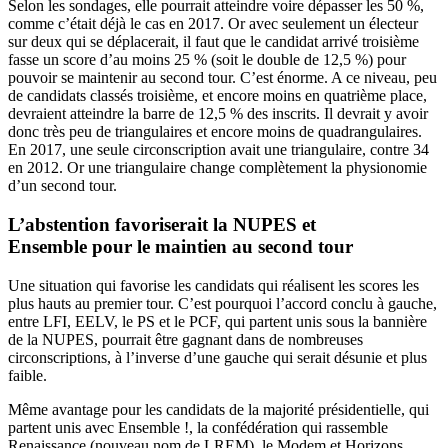
Selon les sondages, elle pourrait atteindre voire dépasser les 50 %,
comme c’était déjà le cas en 2017. Or avec seulement un électeur
sur deux qui se déplacerait, il faut que le candidat arrivé troisième
fasse un score d’au moins 25 % (soit le double de 12,5 %) pour
pouvoir se maintenir au second tour. C’est énorme. A ce niveau, peu
de candidats classés troisième, et encore moins en quatrième place,
devraient atteindre la barre de 12,5 % des inscrits. Il devrait y avoir
donc très peu de triangulaires et encore moins de quadrangulaires.
En 2017, une seule circonscription avait une triangulaire, contre 34
en 2012. Or une triangulaire change complètement la physionomie
d’un second tour.
L’abstention favoriserait la NUPES et
Ensemble pour le maintien au second tour
Une situation qui favorise les candidats qui réalisent les scores les
plus hauts au premier tour. C’est pourquoi l’accord conclu à gauche,
entre LFI, EELV, le PS et le PCF, qui partent unis sous la bannière
de la NUPES, pourrait être gagnant dans de nombreuses
circonscriptions, à l’inverse d’une gauche qui serait désunie et plus
faible.
Même avantage pour les candidats de la majorité présidentielle, qui
partent unis avec Ensemble !, la confédération qui rassemble
Renaissance (nouveau nom de LREM), le Modem et Horizons.