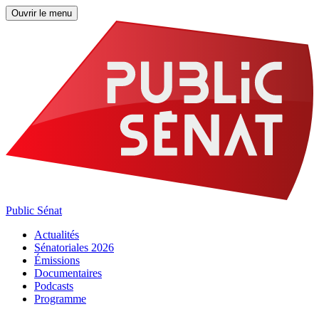
Ouvrir le menu
Public Sénat
Actualités
Sénatoriales 2026
Émissions
Documentaires
Podcasts
Programme