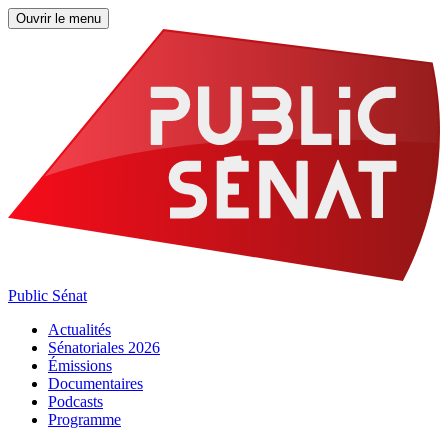
Ouvrir le menu
Public Sénat
Actualités
Sénatoriales 2026
Émissions
Documentaires
Podcasts
Programme