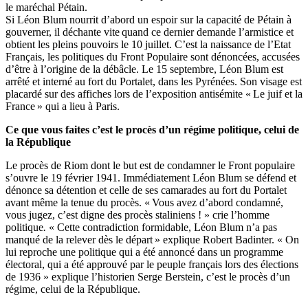
le maréchal Pétain.
Si Léon Blum nourrit d’abord un espoir sur la capacité de Pétain à
gouverner, il déchante vite quand ce dernier demande l’armistice et
obtient les pleins pouvoirs le 10 juillet. C’est la naissance de l’Etat
Français, les politiques du Front Populaire sont dénoncées, accusées
d’être à l’origine de la débâcle. Le 15 septembre, Léon Blum est
arrêté et interné au fort du Portalet, dans les Pyrénées. Son visage est
placardé sur des affiches lors de l’exposition antisémite « Le juif et la
France » qui a lieu à Paris.
Ce que vous faites c’est le procès d’un régime politique, celui de
la République
Le procès de Riom dont le but est de condamner le Front populaire
s’ouvre le 19 février 1941. Immédiatement Léon Blum se défend et
dénonce sa détention et celle de ses camarades au fort du Portalet
avant même la tenue du procès. « Vous avez d’abord condamné,
vous jugez, c’est digne des procès staliniens ! » crie l’homme
politique
.
« Cette contradiction formidable, Léon Blum n’a pas
manqué de la relever dès le départ » explique Robert Badinter. « On
lui reproche une politique qui a été annoncé dans un programme
électoral, qui a été approuvé par le peuple français lors des élections
de 1936 » explique l’historien Serge Berstein, c’est le procès d’un
régime, celui de la République.