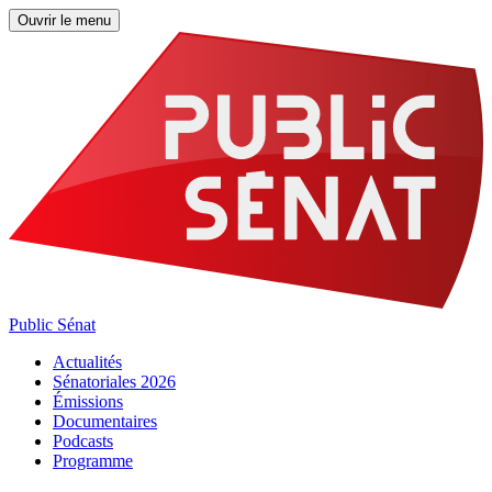
Ouvrir le menu
Public Sénat
Actualités
Sénatoriales 2026
Émissions
Documentaires
Podcasts
Programme