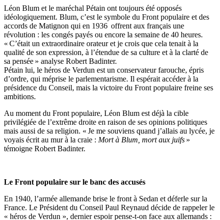
Léon Blum et le maréchal Pétain ont toujours été opposés
idéologiquement. Blum, c’est le symbole du Front populaire et des
accords de Matignon qui en 1936 offrent aux français une
révolution : les congés payés ou encore la semaine de 40 heures.
« C’était un extraordinaire orateur et je crois que cela tenait à la
qualité de son expression, à l’étendue de sa culture et à la clarté de
sa pensée » analyse Robert Badinter.
Pétain lui, le héros de Verdun est un conservateur farouche, épris
d’ordre, qui méprise le parlementarisme. Il espérait accéder à la
présidence du Conseil, mais la victoire du Front populaire freine ses
ambitions.
Au moment du Front populaire, Léon Blum est déjà la cible
privilégiée de l’extrême droite en raison de ses opinions politiques
mais aussi de sa religion. « Je me souviens quand j’allais au lycée, je
voyais écrit au mur à la craie :
Mort à Blum, mort aux juifs
»
témoigne Robert Badinter.
Le Front populaire sur le banc des accusés
En 1940, l’armée allemande brise le front à Sedan et déferle sur la
France. Le Président du Conseil Paul Reynaud décide de rappeler le
« héros de Verdun », dernier espoir pense-t-on face aux allemands :