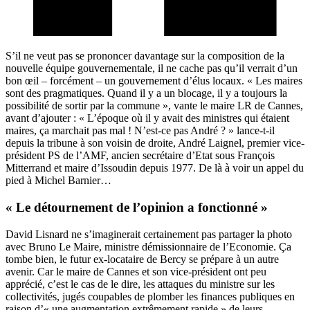
S’il ne veut pas se prononcer davantage sur la composition de la
nouvelle équipe gouvernementale, il ne cache pas qu’il verrait d’un
bon œil – forcément – un gouvernement d’élus locaux. « Les maires
sont des pragmatiques. Quand il y a un blocage, il y a toujours la
possibilité de sortir par la commune », vante le maire LR de Cannes,
avant d’ajouter : « L’époque où il y avait des ministres qui étaient
maires, ça marchait pas mal ! N’est-ce pas André ? » lance-t-il
depuis la tribune à son voisin de droite, André Laignel, premier vice-
président PS de l’AMF, ancien secrétaire d’Etat sous François
Mitterrand et maire d’Issoudin depuis 1977. De là à voir un appel du
pied à Michel Barnier…
« Le détournement de l’opinion a fonctionné »
David Lisnard ne s’imaginerait certainement pas partager la photo
avec Bruno Le Maire, ministre démissionnaire de l’Economie. Ça
tombe bien, le futur ex-locataire de Bercy se prépare à un autre
avenir. Car le maire de Cannes et son vice-président ont peu
apprécié, c’est le cas de le dire, les attaques du ministre sur les
collectivités, jugés coupables de plomber les finances publiques en
raison d’« une augmentation extrêmement rapide » de leurs