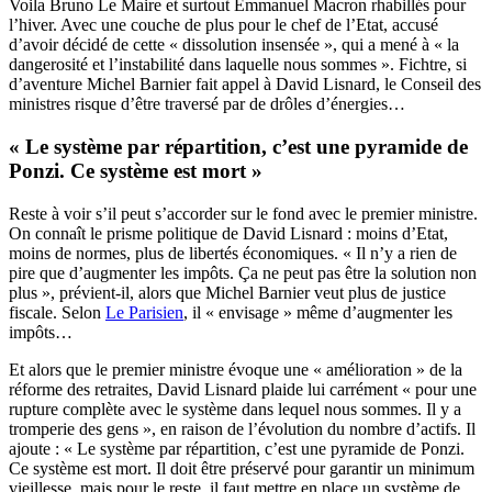
Voila Bruno Le Maire et surtout Emmanuel Macron rhabillés pour
l’hiver. Avec une couche de plus pour le chef de l’Etat, accusé
d’avoir décidé de cette « dissolution insensée », qui a mené à « la
dangerosité et l’instabilité dans laquelle nous sommes ». Fichtre, si
d’aventure Michel Barnier fait appel à David Lisnard, le Conseil des
ministres risque d’être traversé par de drôles d’énergies…
« Le système par répartition, c’est une pyramide de
Ponzi. Ce système est mort »
Reste à voir s’il peut s’accorder sur le fond avec le premier ministre.
On connaît le prisme politique de David Lisnard : moins d’Etat,
moins de normes, plus de libertés économiques. « Il n’y a rien de
pire que d’augmenter les impôts. Ça ne peut pas être la solution non
plus », prévient-il, alors que Michel Barnier veut plus de justice
fiscale. Selon
Le Parisien
, il « envisage » même d’augmenter les
impôts…
Et alors que le premier ministre évoque une « amélioration » de la
réforme des retraites, David Lisnard plaide lui carrément « pour une
rupture complète avec le système dans lequel nous sommes. Il y a
tromperie des gens », en raison de l’évolution du nombre d’actifs. Il
ajoute : « Le système par répartition, c’est une pyramide de Ponzi.
Ce système est mort. Il doit être préservé pour garantir un minimum
vieillesse, mais pour le reste, il faut mettre en place un système de