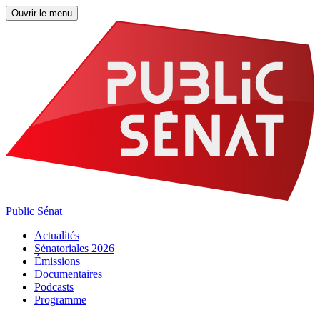
Ouvrir le menu
Public Sénat
Actualités
Sénatoriales 2026
Émissions
Documentaires
Podcasts
Programme