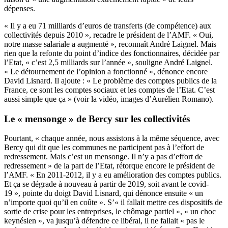
dépenses.
« Il y a eu 71 milliards d’euros de transferts (de compétence) aux
collectivités depuis 2010 », recadre le président de l’AMF. « Oui,
notre masse salariale a augmenté », reconnaît André Laignel. Mais
rien que la refonte du point d’indice des fonctionnaires, décidée par
l’Etat, « c’est 2,5 milliards sur l’année », souligne André Laignel.
« Le détournement de l’opinion a fonctionné », dénonce encore
David Lisnard. Il ajoute : « Le problème des comptes publics de la
France, ce sont les comptes sociaux et les comptes de l’Etat. C’est
aussi simple que ça » (voir la vidéo, images d’Aurélien Romano).
Le « mensonge » de Bercy sur les collectivités
Pourtant, « chaque année, nous assistons à la même séquence, avec
Bercy qui dit que les communes ne participent pas à l’effort de
redressement. Mais c’est un mensonge. Il n’y a pas d’effort de
redressement » de la part de l’Etat, rétorque encore le président de
l’AMF. « En 2011-2012, il y a eu amélioration des comptes publics.
Et ça se dégrade à nouveau à partir de 2019, soit avant le covid-
19 », pointe du doigt David Lisnard, qui dénonce ensuite « un
n’importe quoi qu’il en coûte ». S’« il fallait mettre ces dispositifs de
sortie de crise pour les entreprises, le chômage partiel », « un choc
keynésien », va jusqu’à défendre ce libéral, il ne fallait « pas le