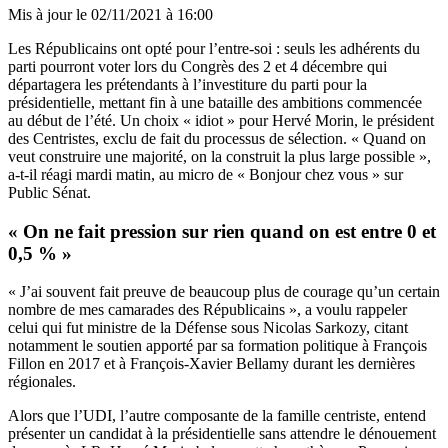
Mis à jour le
02/11/2021 à 16:00
Les Républicains ont opté pour l’entre-soi : seuls les adhérents du
parti pourront voter lors du Congrès des 2 et 4 décembre qui
départagera les prétendants à l’investiture du parti pour la
présidentielle, mettant fin à une bataille des ambitions commencée
au début de l’été. Un choix « idiot » pour Hervé Morin, le président
des Centristes, exclu de fait du processus de sélection. « Quand on
veut construire une majorité, on la construit la plus large possible »,
a-t-il réagi mardi matin, au micro de «
Bonjour chez vous
» sur
Public Sénat.
« On ne fait pression sur rien quand on est entre 0 et
0,5 % »
« J’ai souvent fait preuve de beaucoup plus de courage qu’un certain
nombre de mes camarades des Républicains », a voulu rappeler
celui qui fut ministre de la Défense sous Nicolas Sarkozy, citant
notamment le soutien apporté par sa formation politique à François
Fillon en 2017 et à François-Xavier Bellamy durant les dernières
régionales.
Alors que
l’UDI, l’autre composante de la famille centriste, entend
présenter un candidat à la présidentielle sans attendre le dénouement