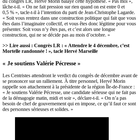
du congrès LR
, Hervé Morin balaye cette hypothèse. « Pas moi »,
lâche-t-il. « On ne fait pression sur rien quand on est entre 0 et
0,5 % », tacle-t-il à l’intention du parti de Jean-Christophe Lagarde.
« Soit vous rentrez dans une construction politique qui fait que vous
êtes dans l’imaginaire collectif, et vous êtes donc légitime pour vous
présenter. Soit vous n’y êtes pas, et c’est alors une longue
construction, qui ne se décide pas au mois d’octobre. »
>> Lire aussi :
Congrès LR : « Attendre le 4 décembre, c’est
Mortelle randonnée ! », tacle Hervé Marseille
« Je soutiens Valérie Pécresse »
Les Centristes attendront le verdict du congrès de décembre avant de
se prononcer sur un ralliement. À titre personnel, Hervé Morin
rappelle son attachement à la présidente de la région Île-de-France :
«
Je soutiens Valérie Pécresse
, une candidate sérieuse qui ne fait pas
de la démagogie matin, midi et soir », déclare-t-il. « On n’a pas
besoin de chef de gouvernement qui en impose, ce qu’il faut ce sont
des personnes sérieuses et solides. »