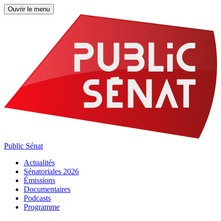
Ouvrir le menu
Public Sénat
Actualités
Sénatoriales 2026
Émissions
Documentaires
Podcasts
Programme