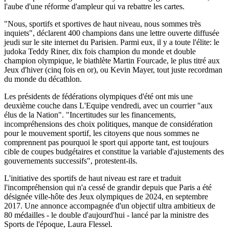
l'aube d'une réforme d'ampleur qui va rebattre les cartes.
"Nous, sportifs et sportives de haut niveau, nous sommes très
inquiets", déclarent 400 champions dans une lettre ouverte diffusée
jeudi sur le site internet du Parisien. Parmi eux, il y a toute l'élite: le
judoka Teddy Riner, dix fois champion du monde et double
champion olympique, le biathlète Martin Fourcade, le plus titré aux
Jeux d'hiver (cinq fois en or), ou Kevin Mayer, tout juste recordman
du monde du décathlon.
Les présidents de fédérations olympiques d'été ont mis une
deuxième couche dans L'Equipe vendredi, avec un courrier "aux
élus de la Nation". "Incertitudes sur les financements,
incompréhensions des choix politiques, manque de considération
pour le mouvement sportif, les citoyens que nous sommes ne
comprennent pas pourquoi le sport qui apporte tant, est toujours
cible de coupes budgétaires et constitue la variable d'ajustements des
gouvernements successifs", protestent-ils.
L'initiative des sportifs de haut niveau est rare et traduit
l'incompréhension qui n'a cessé de grandir depuis que Paris a été
désignée ville-hôte des Jeux olympiques de 2024, en septembre
2017. Une annonce accompagnée d'un objectif ultra ambitieux de
80 médailles - le double d'aujourd'hui - lancé par la ministre des
Sports de l'époque, Laura Flessel.