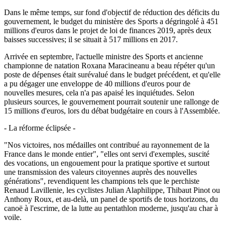
Dans le même temps, sur fond d'objectif de réduction des déficits du
gouvernement, le budget du ministère des Sports a dégringolé à 451
millions d'euros dans le projet de loi de finances 2019, après deux
baisses successives; il se situait à 517 millions en 2017.
Arrivée en septembre, l'actuelle ministre des Sports et ancienne
championne de natation Roxana Maracineanu a beau répéter qu'un
poste de dépenses était surévalué dans le budget précédent, et qu'elle
a pu dégager une enveloppe de 40 millions d'euros pour de
nouvelles mesures, cela n'a pas apaisé les inquiétudes. Selon
plusieurs sources, le gouvernement pourrait soutenir une rallonge de
15 millions d'euros, lors du débat budgétaire en cours à l'Assemblée.
- La réforme éclipsée -
"Nos victoires, nos médailles ont contribué au rayonnement de la
France dans le monde entier", "elles ont servi d'exemples, suscité
des vocations, un engouement pour la pratique sportive et surtout
une transmission des valeurs citoyennes auprès des nouvelles
générations", revendiquent les champions tels que le perchiste
Renaud Lavillenie, les cyclistes Julian Alaphilippe, Thibaut Pinot ou
Anthony Roux, et au-delà, un panel de sportifs de tous horizons, du
canoë à l'escrime, de la lutte au pentathlon moderne, jusqu'au char à
voile.