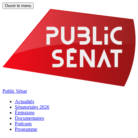
Ouvrir le menu
Public Sénat
Actualités
Sénatoriales 2026
Émissions
Documentaires
Podcasts
Programme