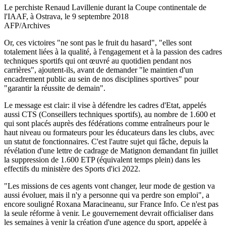
Le perchiste Renaud Lavillenie durant la Coupe continentale de
l'IAAF, à Ostrava, le 9 septembre 2018
AFP/Archives
Or, ces victoires "ne sont pas le fruit du hasard", "elles sont
totalement liées à la qualité, à l'engagement et à la passion des cadres
techniques sportifs qui ont œuvré au quotidien pendant nos
carrières", ajoutent-ils, avant de demander "le maintien d'un
encadrement public au sein de nos disciplines sportives" pour
"garantir la réussite de demain".
Le message est clair: il vise à défendre les cadres d'Etat, appelés
aussi CTS (Conseillers techniques sportifs), au nombre de 1.600 et
qui sont placés auprès des fédérations comme entraîneurs pour le
haut niveau ou formateurs pour les éducateurs dans les clubs, avec
un statut de fonctionnaires. C'est l'autre sujet qui fâche, depuis la
révélation d'une lettre de cadrage de Matignon demandant fin juillet
la suppression de 1.600 ETP (équivalent temps plein) dans les
effectifs du ministère des Sports d'ici 2022.
"Les missions de ces agents vont changer, leur mode de gestion va
aussi évoluer, mais il n'y a personne qui va perdre son emploi", a
encore souligné Roxana Maracineanu, sur France Info. Ce n'est pas
la seule réforme à venir. Le gouvernement devrait officialiser dans
les semaines à venir la création d'une agence du sport, appelée à