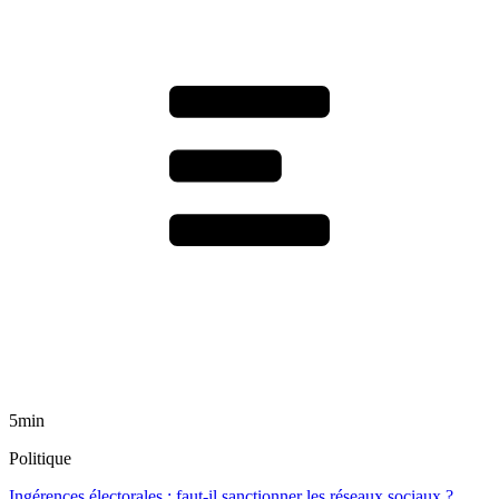
5min
Politique
Ingérences électorales : faut-il sanctionner les réseaux sociaux ?