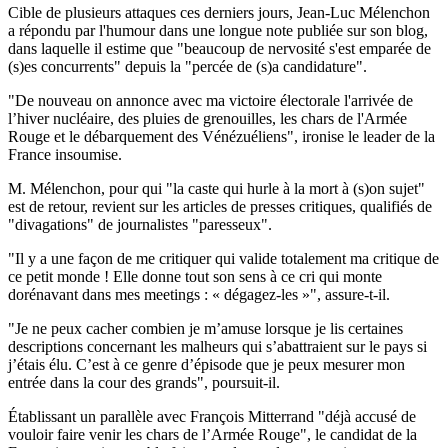
Cible de plusieurs attaques ces derniers jours, Jean-Luc Mélenchon
a répondu par l'humour dans une longue note publiée sur son blog,
dans laquelle il estime que "beaucoup de nervosité s'est emparée de
(s)es concurrents" depuis la "percée de (s)a candidature".
"De nouveau on annonce avec ma victoire électorale l'arrivée de
l’hiver nucléaire, des pluies de grenouilles, les chars de l'Armée
Rouge et le débarquement des Vénézuéliens", ironise le leader de la
France insoumise.
M. Mélenchon, pour qui "la caste qui hurle à la mort à (s)on sujet"
est de retour, revient sur les articles de presses critiques, qualifiés de
"divagations" de journalistes "paresseux".
"Il y a une façon de me critiquer qui valide totalement ma critique de
ce petit monde ! Elle donne tout son sens à ce cri qui monte
dorénavant dans mes meetings : « dégagez-les »", assure-t-il.
"Je ne peux cacher combien je m’amuse lorsque je lis certaines
descriptions concernant les malheurs qui s’abattraient sur le pays si
j’étais élu. C’est à ce genre d’épisode que je peux mesurer mon
entrée dans la cour des grands", poursuit-il.
Établissant un parallèle avec François Mitterrand "déjà accusé de
vouloir faire venir les chars de l’Armée Rouge", le candidat de la