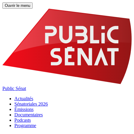
Ouvrir le menu
Public Sénat
Actualités
Sénatoriales 2026
Émissions
Documentaires
Podcasts
Programme