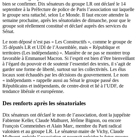
bien se confirmer. Dix sénateurs du groupe LR ont déclaré le 14
septembre à la Préfecture de police de Paris l’association sur laquelle
le groupe sera rattaché, selon
Le Monde
. Il faut encore attendre la
semaine prochaine, après les sénatoriales de dimanche, pour que le
groupe soit réellement constitué et déclaré auprès des services du
Sénat.
Le nom déposé n’est pas « Les Constructifs », comme le groupe de
35 députés LR et UDI de l’Assemblée, mais « République et
territoires (Les indépendants) ». Manière de ne pas se montrer trop
favorable à Emmanuel Macron. Si l’esprit est bien d’être bienveillant
à l’égard du pouvoir et de soutenir l’essentiel des textes, il s’agit de
garder une forme de liberté, surtout sur les collectivités. Les élus
locaux sont échaudés par les décisions du gouvernement. Le nom
« indépendants » rappelle aussi au Sénat le groupe passé des
Républicains et indépendants, de centre-droit et lié à l’UDF, de
tendance libérale et européenne.
Des renforts après les sénatoriales
Dix sénateurs ont déclaré le nom de l’association, dont la juppéiste
Fabienne Keller, Claude Malhuret, Jérôme Bignon, ou encore
François Commeinhes et Alain Marc, membre du Parti radical
valoisien et au groupe LR. Le sénateur-maire de Vichy, Claude
Malhuret, préside l’association et pourrait présider le futur groupe.