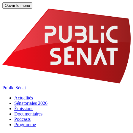
Ouvrir le menu
Public Sénat
Actualités
Sénatoriales 2026
Émissions
Documentaires
Podcasts
Programme