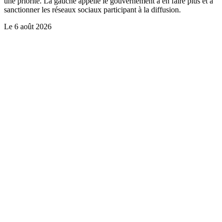
une priorité. La gauche appelle le gouvernement à en faire plus et à
sanctionner les réseaux sociaux participant à la diffusion.
Le
6 août 2026