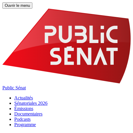
Ouvrir le menu
Public Sénat
Actualités
Sénatoriales 2026
Émissions
Documentaires
Podcasts
Programme