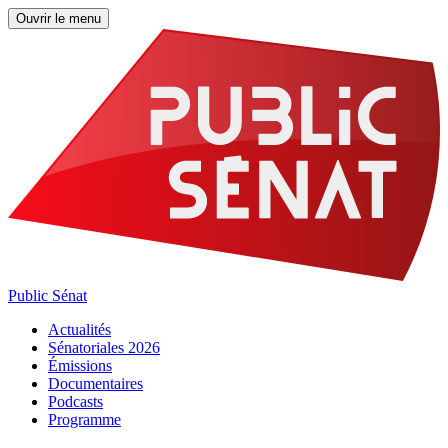
Ouvrir le menu
Public Sénat
Actualités
Sénatoriales 2026
Émissions
Documentaires
Podcasts
Programme