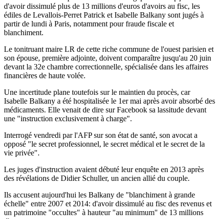
d'avoir dissimulé plus de 13 millions d'euros d'avoirs au fisc, les
édiles de Levallois-Perret Patrick et Isabelle Balkany sont jugés à
partir de lundi à Paris, notamment pour fraude fiscale et
blanchiment.
Le tonitruant maire LR de cette riche commune de l'ouest parisien et
son épouse, première adjointe, doivent comparaître jusqu'au 20 juin
devant la 32e chambre correctionnelle, spécialisée dans les affaires
financières de haute volée.
Une incertitude plane toutefois sur le maintien du procès, car
Isabelle Balkany a été hospitalisée le 1er mai après avoir absorbé des
médicaments. Elle venait de dire sur Facebook sa lassitude devant
une "instruction exclusivement à charge".
Interrogé vendredi par l'AFP sur son état de santé, son avocat a
opposé "le secret professionnel, le secret médical et le secret de la
vie privée".
Les juges d'instruction avaient débuté leur enquête en 2013 après
des révélations de Didier Schuller, un ancien allié du couple.
Ils accusent aujourd'hui les Balkany de "blanchiment à grande
échelle" entre 2007 et 2014: d'avoir dissimulé au fisc des revenus et
un patrimoine "occultes" à hauteur "au minimum" de 13 millions