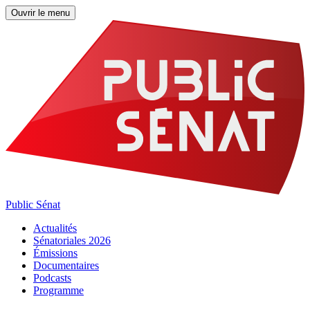
Ouvrir le menu
Public Sénat
Actualités
Sénatoriales 2026
Émissions
Documentaires
Podcasts
Programme