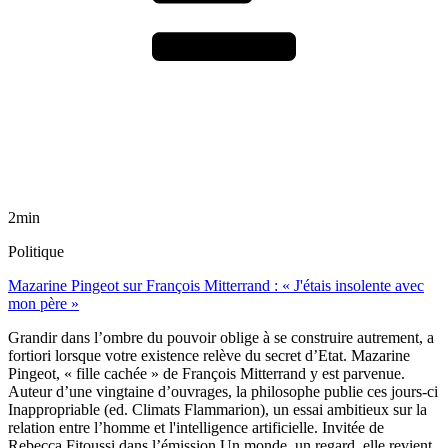
2min
Politique
Mazarine Pingeot sur François Mitterrand : « J'étais insolente avec
mon père »
Grandir dans l’ombre du pouvoir oblige à se construire autrement, a
fortiori lorsque votre existence relève du secret d’Etat. Mazarine
Pingeot, « fille cachée » de François Mitterrand y est parvenue.
Auteur d’une vingtaine d’ouvrages, la philosophe publie ces jours-ci
Inappropriable (ed. Climats Flammarion), un essai ambitieux sur la
relation entre l’homme et l'intelligence artificielle. Invitée de
Rebecca Fitoussi dans l’émission Un monde, un regard, elle revient