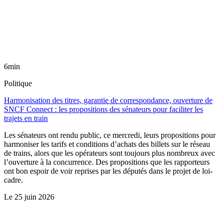
6min
Politique
Harmonisation des titres, garantie de correspondance, ouverture de
SNCF Connect : les propositions des sénateurs pour faciliter les
trajets en train
Les sénateurs ont rendu public, ce mercredi, leurs propositions pour
harmoniser les tarifs et conditions d’achats des billets sur le réseau
de trains, alors que les opérateurs sont toujours plus nombreux avec
l’ouverture à la concurrence. Des propositions que les rapporteurs
ont bon espoir de voir reprises par les députés dans le projet de loi-
cadre.
Le
25 juin 2026