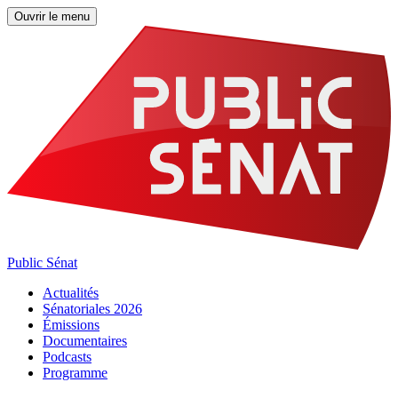
Ouvrir le menu
Public Sénat
Actualités
Sénatoriales 2026
Émissions
Documentaires
Podcasts
Programme