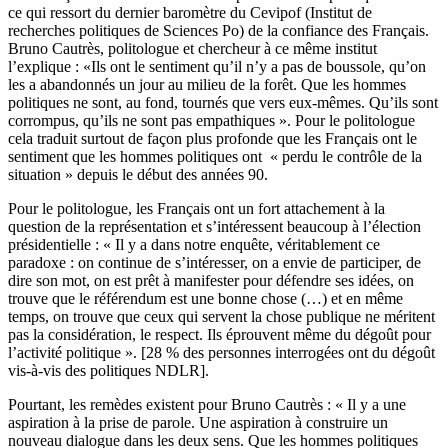
ce qui ressort du dernier baromètre du Cevipof (Institut de
recherches politiques de Sciences Po) de la confiance des Français.
Bruno Cautrès, politologue et chercheur à ce même institut
l’explique : «Ils ont le sentiment qu’il n’y a pas de boussole, qu’on
les a abandonnés un jour au milieu de la forêt. Que les hommes
politiques ne sont, au fond, tournés que vers eux-mêmes. Qu’ils sont
corrompus, qu’ils ne sont pas empathiques ». Pour le politologue
cela traduit surtout de façon plus profonde que les Français ont le
sentiment que les hommes politiques ont « perdu le contrôle de la
situation » depuis le début des années 90.
Pour le politologue, les Français ont un fort attachement à la
question de la représentation et s’intéressent beaucoup à l’élection
présidentielle : « Il y a dans notre enquête, véritablement ce
paradoxe : on continue de s’intéresser, on a envie de participer, de
dire son mot, on est prêt à manifester pour défendre ses idées, on
trouve que le référendum est une bonne chose (…) et en même
temps, on trouve que ceux qui servent la chose publique ne méritent
pas la considération, le respect. Ils éprouvent même du dégoût pour
l’activité politique ». [28 % des personnes interrogées ont du dégoût
vis-à-vis des politiques NDLR].
Pourtant, les remèdes existent pour Bruno Cautrès : « Il y a une
aspiration à la prise de parole. Une aspiration à construire un
nouveau dialogue dans les deux sens. Que les hommes politiques