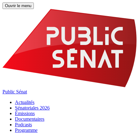
Ouvrir le menu
Public Sénat
Actualités
Sénatoriales 2026
Émissions
Documentaires
Podcasts
Programme