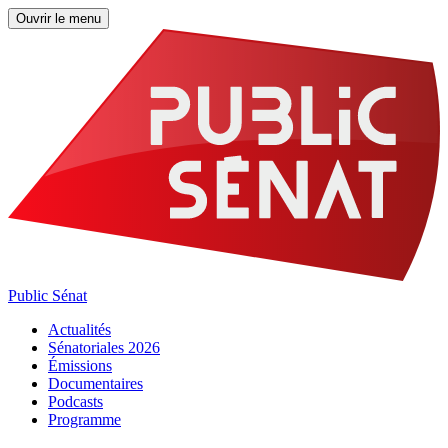
Ouvrir le menu
Public Sénat
Actualités
Sénatoriales 2026
Émissions
Documentaires
Podcasts
Programme