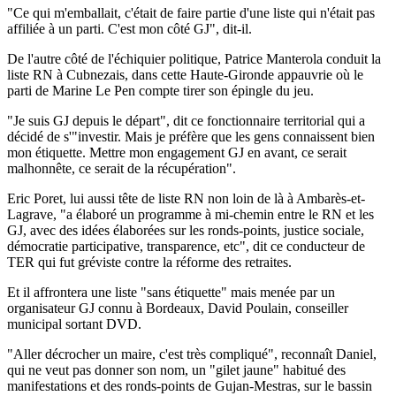
"Ce qui m'emballait, c'était de faire partie d'une liste qui n'était pas
affiliée à un parti. C'est mon côté GJ", dit-il.
De l'autre côté de l'échiquier politique, Patrice Manterola conduit la
liste RN à Cubnezais, dans cette Haute-Gironde appauvrie où le
parti de Marine Le Pen compte tirer son épingle du jeu.
"Je suis GJ depuis le départ", dit ce fonctionnaire territorial qui a
décidé de s'"investir. Mais je préfère que les gens connaissent bien
mon étiquette. Mettre mon engagement GJ en avant, ce serait
malhonnête, ce serait de la récupération".
Eric Poret, lui aussi tête de liste RN non loin de là à Ambarès-et-
Lagrave, "a élaboré un programme à mi-chemin entre le RN et les
GJ, avec des idées élaborées sur les ronds-points, justice sociale,
démocratie participative, transparence, etc", dit ce conducteur de
TER qui fut gréviste contre la réforme des retraites.
Et il affrontera une liste "sans étiquette" mais menée par un
organisateur GJ connu à Bordeaux, David Poulain, conseiller
municipal sortant DVD.
"Aller décrocher un maire, c'est très compliqué", reconnaît Daniel,
qui ne veut pas donner son nom, un "gilet jaune" habitué des
manifestations et des ronds-points de Gujan-Mestras, sur le bassin