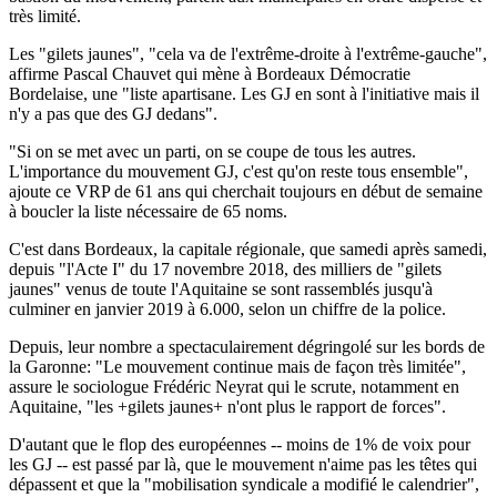
très limité.
Les "gilets jaunes", "cela va de l'extrême-droite à l'extrême-gauche",
affirme Pascal Chauvet qui mène à Bordeaux Démocratie
Bordelaise, une "liste apartisane. Les GJ en sont à l'initiative mais il
n'y a pas que des GJ dedans".
"Si on se met avec un parti, on se coupe de tous les autres.
L'importance du mouvement GJ, c'est qu'on reste tous ensemble",
ajoute ce VRP de 61 ans qui cherchait toujours en début de semaine
à boucler la liste nécessaire de 65 noms.
C'est dans Bordeaux, la capitale régionale, que samedi après samedi,
depuis "l'Acte I" du 17 novembre 2018, des milliers de "gilets
jaunes" venus de toute l'Aquitaine se sont rassemblés jusqu'à
culminer en janvier 2019 à 6.000, selon un chiffre de la police.
Depuis, leur nombre a spectaculairement dégringolé sur les bords de
la Garonne: "Le mouvement continue mais de façon très limitée",
assure le sociologue Frédéric Neyrat qui le scrute, notamment en
Aquitaine, "les +gilets jaunes+ n'ont plus le rapport de forces".
D'autant que le flop des européennes -- moins de 1% de voix pour
les GJ -- est passé par là, que le mouvement n'aime pas les têtes qui
dépassent et que la "mobilisation syndicale a modifié le calendrier",