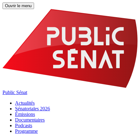
Ouvrir le menu
Public Sénat
Actualités
Sénatoriales 2026
Émissions
Documentaires
Podcasts
Programme