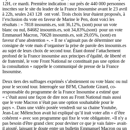
12H, ce mardi. Première indication : sur près de 440 000 personnes
inscrites sur le site du leader de la France Insoumise avant le 23 avril
à 22h, seules 243 128 ont voté. Trois choix leur étaient proposés, à
l’exclusion du vote en faveur de Marine le Pen, dont voici les
résultats : « 7818 insoumis.es, soit 36,12%, (sont) pour un vote
blanc ou nul, 84682 insoumis.es, soit 34,83%,(sont) pour un vote
Emmanuel Macron, 70628 insoumis.es, soit 29,05%, (sont) en
faveur d’une abstention ». « Il ne s’agissait pas de déterminer une
consigne de vote mais d’organiser la prise de parole des insoumis.es
au sujet de leurs choix de second tour. Étant donné l’attachement
profond de la France insoumise aux principes d’égalité, de liberté et
de fraternité, le vote Front National ne constituait pas une option de
la consultation » rappelle le
communiqué de presse
de la France
Insoumise.
Deux tiers des suffrages exprimés s’abstiennent ou vote blanc ou nul
pour le second tour. Interrogée sur BFM, Charlotte Girard, co-
responsable du programme de la France Insoumise a estimé que
« c’était aussi une façon de dire non au Front National mais aussi
que le vote Macron n’était pas une option souhaitable pour le
pays ». Dans une
vidéo
postée vendredi sur sa chaine Youtube,
Jean-Luc Mélenchon avait lui expliqué qu’il irait voter afin « d’être
cohérent » avec son programme qui fixe le vote obligatoire. «Il n'y a
pas besoin d'être grand clerc pour deviner ce que je vais faire» avait-
il ajouté, laissant le doute entre un bulletin Emmanuel Macron ou un