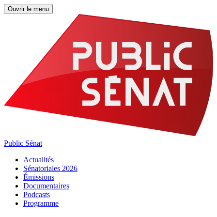
Ouvrir le menu
Public Sénat
Actualités
Sénatoriales 2026
Émissions
Documentaires
Podcasts
Programme