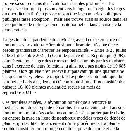
trouve sa source dans des évolutions sociales profondes – les
citoyens se tournent plus souvent vers le juge pour régler les litiges
du quotidien et il n’y a pas de raison que le champ des politiques
publiques fasse exception – mais elle trouve aussi sa source dans les
déséquilibres de notre système institutionnel et dans la crise de la
démocratie. »
La gestion de la pandémie de covid-19, avec la mise en place de
nombreuses privations, offre ainsi une illustration récente de ce
besoin grandissant d’arbitrer les responsabilités. « Entre le 28 juillet
et le 31 décembre 2021, la Cour de justice de la République (CJR),
compétente pour juger des crimes et délits commis par les ministres
dans l’exercice de leurs fonctions, a ainsi reçu pas moins de 19 685
plaintes, alors qu’elle n’en recevait auparavant qu’une quarantaine
chaque année », relève le rapport. « Le pôle de santé publique du
parquet de Paris a également été confronté à un afflux considérable,
puisque 18 400 plaintes avaient été reçues au mois de
septembre 2021. »
Ces dernières années, la révolution numérique a renforcé la
médiatisation de ce type de démarche. Les sénateurs notent aussi le
nombre important d’associations autorisées à se porter partie civile,
ou encore la mise en ligne de nombreux modèles types de dépôt de
plainte, qui facilitent le lancement d’une procédure. « La plainte
semble constituer un prolongement de la prise de parole et de la