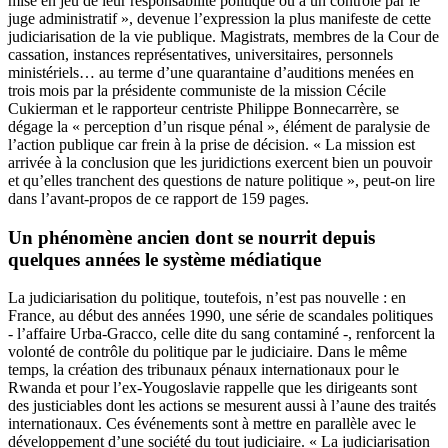
mise en jeu de leur responsabilité politique ou à un contrôle par le
juge administratif », devenue l’expression la plus manifeste de cette
judiciarisation de la vie publique. Magistrats, membres de la Cour de
cassation, instances représentatives, universitaires, personnels
ministériels… au terme d’une quarantaine d’auditions menées en
trois mois par la présidente communiste de la mission Cécile
Cukierman et le rapporteur centriste Philippe Bonnecarrère, se
dégage la « perception d’un risque pénal », élément de paralysie de
l’action publique car frein à la prise de décision. « La mission est
arrivée à la conclusion que les juridictions exercent bien un pouvoir
et qu’elles tranchent des questions de nature politique », peut-on lire
dans l’avant-propos de ce rapport de 159 pages.
Un phénomène ancien dont se nourrit depuis
quelques années le système médiatique
La judiciarisation du politique, toutefois, n’est pas nouvelle : en
France, au début des années 1990, une série de scandales politiques
- l’affaire Urba-Gracco, celle dite du sang contaminé -, renforcent la
volonté de contrôle du politique par le judiciaire. Dans le même
temps, la création des tribunaux pénaux internationaux pour le
Rwanda et pour l’ex-Yougoslavie rappelle que les dirigeants sont
des justiciables dont les actions se mesurent aussi à l’aune des traités
internationaux. Ces événements sont à mettre en parallèle avec le
développement d’une société du tout judiciaire. « La judiciarisation