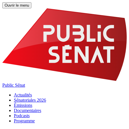
Ouvrir le menu
Public Sénat
Actualités
Sénatoriales 2026
Émissions
Documentaires
Podcasts
Programme