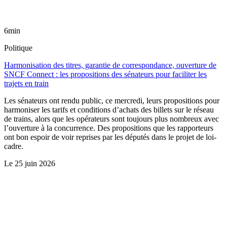
6min
Politique
Harmonisation des titres, garantie de correspondance, ouverture de
SNCF Connect : les propositions des sénateurs pour faciliter les
trajets en train
Les sénateurs ont rendu public, ce mercredi, leurs propositions pour
harmoniser les tarifs et conditions d’achats des billets sur le réseau
de trains, alors que les opérateurs sont toujours plus nombreux avec
l’ouverture à la concurrence. Des propositions que les rapporteurs
ont bon espoir de voir reprises par les députés dans le projet de loi-
cadre.
Le
25 juin 2026