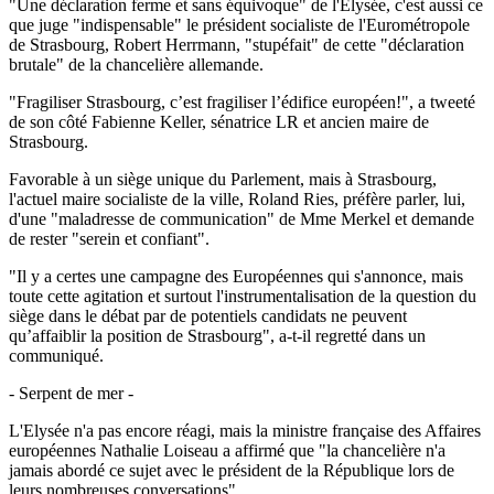
"Une déclaration ferme et sans équivoque" de l'Elysée, c'est aussi ce
que juge "indispensable" le président socialiste de l'Eurométropole
de Strasbourg, Robert Herrmann, "stupéfait" de cette "déclaration
brutale" de la chancelière allemande.
"Fragiliser Strasbourg, c’est fragiliser l’édifice européen!", a tweeté
de son côté Fabienne Keller, sénatrice LR et ancien maire de
Strasbourg.
Favorable à un siège unique du Parlement, mais à Strasbourg,
l'actuel maire socialiste de la ville, Roland Ries, préfère parler, lui,
d'une "maladresse de communication" de Mme Merkel et demande
de rester "serein et confiant".
"Il y a certes une campagne des Européennes qui s'annonce, mais
toute cette agitation et surtout l'instrumentalisation de la question du
siège dans le débat par de potentiels candidats ne peuvent
qu’affaiblir la position de Strasbourg", a-t-il regretté dans un
communiqué.
- Serpent de mer -
L'Elysée n'a pas encore réagi, mais la ministre française des Affaires
européennes Nathalie Loiseau a affirmé que "la chancelière n'a
jamais abordé ce sujet avec le président de la République lors de
leurs nombreuses conversations".