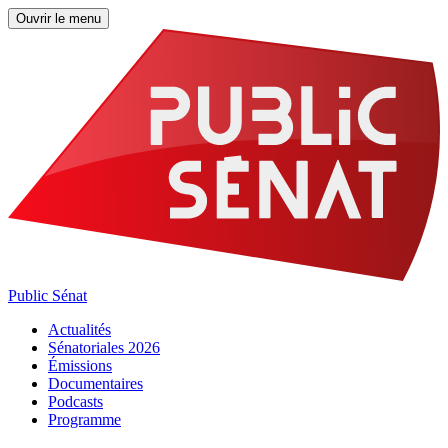
Ouvrir le menu
Public Sénat
Actualités
Sénatoriales 2026
Émissions
Documentaires
Podcasts
Programme