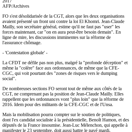
2017
AFP/Archives
FO s'est désolidarisée de la CGT, alors que les deux organisations
avaient présenté un front uni contre la loi El Khomri. Jean-Claude
Mailly, son secrétaire général, estime qu'il ne faut pas "user" les
forces maintenant, car "on en aura peut-être besoin demain". En
ligne de mire, les discussions imminentes sur la réforme de
l'assurance chômage.
- 'Contestation globale' -
La CFDT ne défile pas non plus, malgré la "profonde déception" et
même la "colère" face aux ordonnances, de même que la CFE-
CGC, qui voit pourtant des "zones de risques vers le dumping
social".
De nombreuses sections FO seront tout de même aux côtés de la
CGT, ne comprenant pas la position de Jean-Claude Mailly. Elles
rappellent que les ordonnances vont "plus loin" que la réforme de
2016. Idem pour des militants de la CFE-CGC et de l'Unsa.
Mais la mobilisation pourra compter sur le soutien de politiques,
dont l'ex candidat socialiste à la présidentielle, Benoît Hamon, et des
députés de la France insoumise. Jean-Luc Mélenchon, qui appelle à
manifester le 23 septembre, doit aussi battre le pavé mardi.