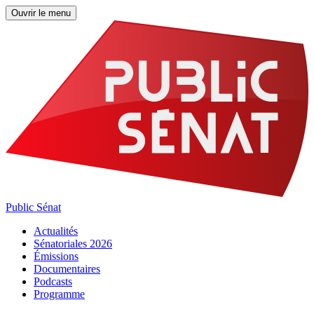
Ouvrir le menu
Public Sénat
Actualités
Sénatoriales 2026
Émissions
Documentaires
Podcasts
Programme