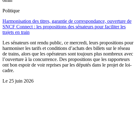
6min
Politique
Harmonisation des titres, garantie de correspondance, ouverture de
SNCF Connect : les propositions des sénateurs pour faciliter les
trajets en train
Les sénateurs ont rendu public, ce mercredi, leurs propositions pour
harmoniser les tarifs et conditions d’achats des billets sur le réseau
de trains, alors que les opérateurs sont toujours plus nombreux avec
l’ouverture à la concurrence. Des propositions que les rapporteurs
ont bon espoir de voir reprises par les députés dans le projet de loi-
cadre.
Le
25 juin 2026