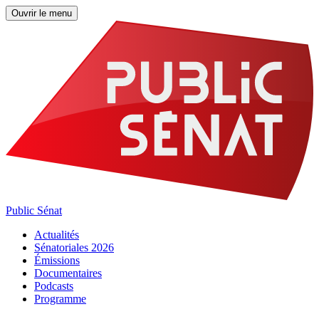
Ouvrir le menu
Public Sénat
Actualités
Sénatoriales 2026
Émissions
Documentaires
Podcasts
Programme