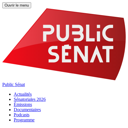
Ouvrir le menu
Public Sénat
Actualités
Sénatoriales 2026
Émissions
Documentaires
Podcasts
Programme