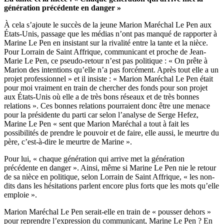
génération précédente en danger »
À cela s’ajoute le succès de la
jeune Marion Maréchal Le Pen aux
États-Unis
, passage que les médias n’ont pas manqué de rapporter à
Marine Le Pen en insistant sur la rivalité entre la tante et la nièce.
Pour Lorrain de Saint Affrique, communicant et proche de Jean-
Marie Le Pen, ce pseudo-retour n’est pas politique : « On prête à
Marion des intentions qu’elle n’a pas forcément. Après tout elle a un
projet professionnel » et il insiste : « Marion Maréchal Le Pen était
pour moi vraiment en train de chercher des fonds pour son projet
aux États-Unis où elle a de très bons réseaux et de très bonnes
relations ». Ces bonnes relations pourraient donc être une menace
pour la présidente du parti car selon l’analyse de Serge Hefez,
Marine Le Pen « sent que Marion Maréchal a tout à fait les
possibilités de prendre le pouvoir et de faire, elle aussi, le meurtre du
père, c’est-à-dire le meurtre de Marine ».
Pour lui, « chaque génération qui arrive met la génération
précédente en danger ». Ainsi, même si Marine Le Pen nie le retour
de sa nièce en politique, selon Lorrain de Saint Affrique, « les non-
dits dans les hésitations parlent encore plus forts que les mots qu’elle
emploie ».
Marion Maréchal Le Pen serait-elle en train de « pousser dehors »
pour reprendre l’expression du communicant, Marine Le Pen ? En