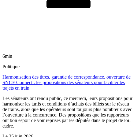
6min
Politique
Harmonisation des titres, garantie de correspondance, ouverture de
SNCF Connect : les propositions des sénateurs pour faciliter les
trajets en train
Les sénateurs ont rendu public, ce mercredi, leurs propositions pour
harmoniser les tarifs et conditions d’achats des billets sur le réseau
de trains, alors que les opérateurs sont toujours plus nombreux avec
l’ouverture à la concurrence. Des propositions que les rapporteurs
ont bon espoir de voir reprises par les députés dans le projet de loi-
cadre.
Le
25 juin 2026