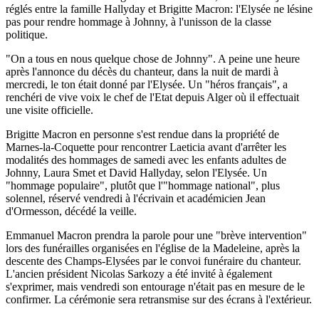
réglés entre la famille Hallyday et Brigitte Macron: l'Elysée ne lésine
pas pour rendre hommage à Johnny, à l'unisson de la classe
politique.
"On a tous en nous quelque chose de Johnny". A peine une heure
après l'annonce du décès du chanteur, dans la nuit de mardi à
mercredi, le ton était donné par l'Elysée. Un "héros français", a
renchéri de vive voix le chef de l'Etat depuis Alger où il effectuait
une visite officielle.
Brigitte Macron en personne s'est rendue dans la propriété de
Marnes-la-Coquette pour rencontrer Laeticia avant d'arrêter les
modalités des hommages de samedi avec les enfants adultes de
Johnny, Laura Smet et David Hallyday, selon l'Elysée. Un
"hommage populaire", plutôt que l'"hommage national", plus
solennel, réservé vendredi à l'écrivain et académicien Jean
d'Ormesson, décédé la veille.
Emmanuel Macron prendra la parole pour une "brève intervention"
lors des funérailles organisées en l'église de la Madeleine, après la
descente des Champs-Elysées par le convoi funéraire du chanteur.
L'ancien président Nicolas Sarkozy a été invité à également
s'exprimer, mais vendredi son entourage n'était pas en mesure de le
confirmer. La cérémonie sera retransmise sur des écrans à l'extérieur.