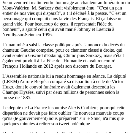
Venu vendredi matin rendre hommage au chanteur au funérarium du
Mont-Valérien, M. Sarkozy était visiblement ému. "C'est un pan
entier de nos vies qui disparaît", a-t-il déclaré à la presse. "C'est un
personnage qui comptait dans la vie des Français. Et ça laisse un
grand vide. Pour beaucoup de gens, il représentait l'idée du
bonheur", a ajouté celui qui avait marié Johnny et Laeticia à
Neuilly-sur-Seine en 1996.
L'unanimité a saisi la classe politique après l'annonce du décès du
chanteur. Gauche comprise, pour ce chanteur classé à droite, qui
avait soutenu Giscard d'Estaing, Chirac puis Sarkozy, mais s'était
également produit à La Fête de l'Humanité et avait rencontré
François Hollande en 2012 après son discours du Bourget.
L'Assemblée nationale lui a rendu hommage en séance. La député
(LREM) Aurore Bergé a comparé sa disparition à celle de Victor
Hugo, dont le convoi funéraire avait également descendu les
Champs-Elysées, suivi par deux millions de personnes selon la
presse de 1885.
Le député de La France insoumise Alexis Corbière, pour qui cette
disparition ne devait pas faire oublier "le nouveau mauvais coups
qu'ils (le gouvernement) nous préparent" sur le Smic, n'a mis que
quelques minutes à retirer son tweet polémique.