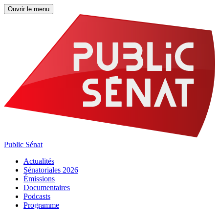
Ouvrir le menu
Public Sénat
Actualités
Sénatoriales 2026
Émissions
Documentaires
Podcasts
Programme