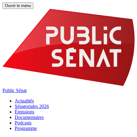
Ouvrir le menu
Public Sénat
Actualités
Sénatoriales 2026
Émissions
Documentaires
Podcasts
Programme