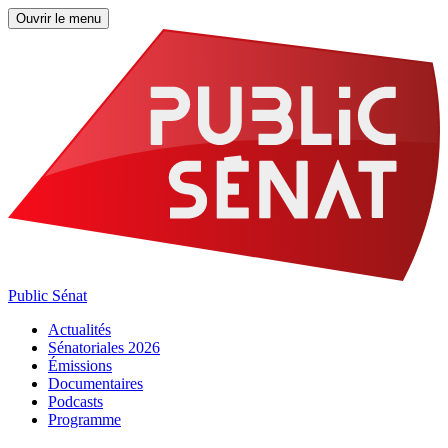
Ouvrir le menu
Public Sénat
Actualités
Sénatoriales 2026
Émissions
Documentaires
Podcasts
Programme