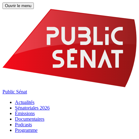
Ouvrir le menu
Public Sénat
Actualités
Sénatoriales 2026
Émissions
Documentaires
Podcasts
Programme