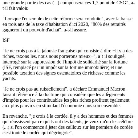
une grande partie des cas (...) compensera ces 1,7 point de CSG", a-
t-il fait valoir.
"Lorsque l'ensemble de cette réforme sera conduite", avec la baisse
en trois ans de la taxe d'habitation d'ici 2020, "80% des retraités
gagneront du pouvoir d'achat", a-t-il assuré.
ISF
"Je ne crois pas à la jalousie française qui consiste à dire +il y a des
riches, taxons-les, nous nous porterons mieux+", a-t-il souligné,
interrogé sur la suppression de l'Impôt de solidarité sur la fortune
(ISF, remplacé par un impôt sur la fortune immobilière) et une
possible taxation des signes ostentatoires de richesse comme les
yachts.
"Je ne crois pas au ruissellement", a déclaré Emmanuel Macron,
faisant référence à la doctrine qui considère que les allègements
d'impôts pour les contribuables les plus riches profitent également
aux plus pauvres en stimulant l'économie dans son ensemble.
En revanche, "je crois à la cordée, il y a des hommes et des femmes
qui réussissent parce qu'ils ont des talents, je veux qu'on les célèbre
(...) si l'on commence à jeter des cailloux sur les premiers de cordée
c'est toute le cordée qui dégringole".