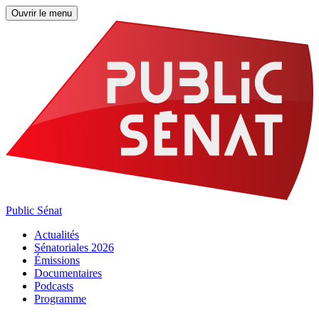
Ouvrir le menu
Public Sénat
Actualités
Sénatoriales 2026
Émissions
Documentaires
Podcasts
Programme