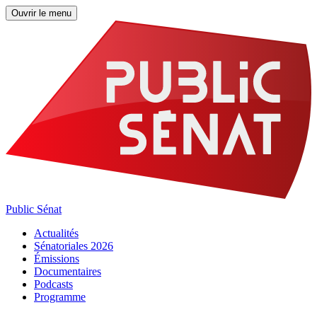
Ouvrir le menu
Public Sénat
Actualités
Sénatoriales 2026
Émissions
Documentaires
Podcasts
Programme