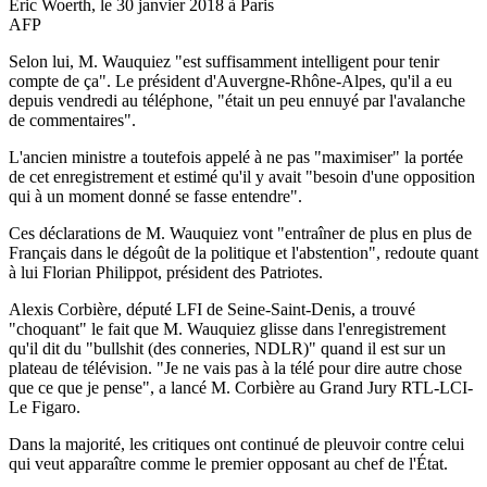
Eric Woerth, le 30 janvier 2018 à Paris
AFP
Selon lui, M. Wauquiez "est suffisamment intelligent pour tenir
compte de ça". Le président d'Auvergne-Rhône-Alpes, qu'il a eu
depuis vendredi au téléphone, "était un peu ennuyé par l'avalanche
de commentaires".
L'ancien ministre a toutefois appelé à ne pas "maximiser" la portée
de cet enregistrement et estimé qu'il y avait "besoin d'une opposition
qui à un moment donné se fasse entendre".
Ces déclarations de M. Wauquiez vont "entraîner de plus en plus de
Français dans le dégoût de la politique et l'abstention", redoute quant
à lui Florian Philippot, président des Patriotes.
Alexis Corbière, député LFI de Seine-Saint-Denis, a trouvé
"choquant" le fait que M. Wauquiez glisse dans l'enregistrement
qu'il dit du "bullshit (des conneries, NDLR)" quand il est sur un
plateau de télévision. "Je ne vais pas à la télé pour dire autre chose
que ce que je pense", a lancé M. Corbière au Grand Jury RTL-LCI-
Le Figaro.
Dans la majorité, les critiques ont continué de pleuvoir contre celui
qui veut apparaître comme le premier opposant au chef de l'État.