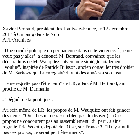
Xavier Bertrand, président des Hauts-de-France, le 12 décembre
2017 à Onnaing dans le Nord
AFP/Archives
"Une société politique en permanence dans cette violence-là, je ne
veux pas y aller", a dénoncé M. Bertrand, convaincu que les
déclarations de M. Wauquiez suivent une stratégie totalement
"voulue", inspirée de Patrick Buisson, ancien conseiller très droitier
de M. Sarkozy qu'il a enregistré durant des années à son insu.
"Je ne regrette pas d'être parti" de LR, a lancé M. Bertrand, ami
proche de M. Darmanin.
- 'Dégoût de la politique' -
Au sein même de LR, les propos de M. Wauquiez ont fait grincer
des dents. "On a besoin de rassembler, pas de diviser (...) Ces
propos ne concourent pas au rassemblement" du parti, a ainsi
regretté Eric Woerth, député de l'Oise, sur France 3. "Il n'y aurait
pas ces propos, ce serait peut-être mieux".