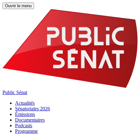
Ouvrir le menu
Public Sénat
Actualités
Sénatoriales 2026
Émissions
Documentaires
Podcasts
Programme