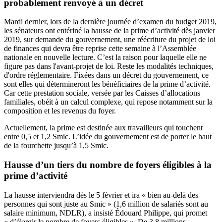
probablement renvoyé à un décret
Mardi dernier, lors de la dernière journée d’examen du budget 2019,
les sénateurs
ont entériné la hausse de la prime d’activité
dès janvier
2019, sur demande du gouvernement, une réécriture du projet de loi
de finances qui devra être reprise cette semaine à l’Assemblée
nationale en nouvelle lecture. C’est la raison pour laquelle
elle ne
figure pas dans l'avant-projet de loi
. Reste les modalités techniques,
d'ordre réglementaire. Fixées dans un décret du gouvernement, ce
sont elles qui détermineront les bénéficiaires de la prime d’activité.
Car cette prestation sociale, versée par les Caisses d’allocations
familiales, obéit à
un calcul complexe
, qui repose notamment sur la
composition et les revenus du foyer.
Actuellement, la prime est destinée aux travailleurs qui touchent
entre 0,5 et 1,2 Smic. L’idée du gouvernement est de porter le haut
de la fourchette jusqu’à 1,5 Smic.
Hausse d’un tiers du nombre de foyers éligibles à la
prime d’activité
La hausse interviendra dès le 5 février et ira « bien au-delà des
personnes qui sont juste au Smic » (1,6 million de salariés sont au
salaire minimum, NDLR), a insisté Édouard Philippe, qui promet
« d’élargir le nombre de foyers éligibles ». De 3,8 millions