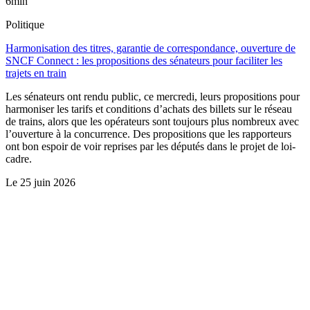
6min
Politique
Harmonisation des titres, garantie de correspondance, ouverture de
SNCF Connect : les propositions des sénateurs pour faciliter les
trajets en train
Les sénateurs ont rendu public, ce mercredi, leurs propositions pour
harmoniser les tarifs et conditions d’achats des billets sur le réseau
de trains, alors que les opérateurs sont toujours plus nombreux avec
l’ouverture à la concurrence. Des propositions que les rapporteurs
ont bon espoir de voir reprises par les députés dans le projet de loi-
cadre.
Le
25 juin 2026