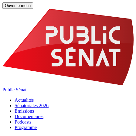
Ouvrir le menu
Public Sénat
Actualités
Sénatoriales 2026
Émissions
Documentaires
Podcasts
Programme