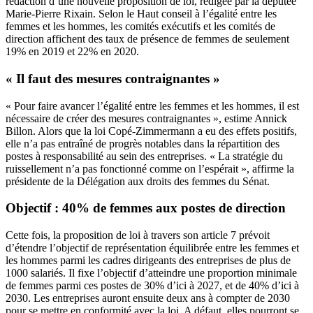
rédaction d’une nouvelle proposition de loi, rédigée par la députée
Marie-Pierre Rixain. Selon le Haut conseil à l’égalité entre les
femmes et les hommes, les comités exécutifs et les comités de
direction affichent des taux de présence de femmes de seulement
19% en 2019 et 22% en 2020.
« Il faut des mesures contraignantes »
« Pour faire avancer l’égalité entre les femmes et les hommes, il est
nécessaire de créer des mesures contraignantes », estime Annick
Billon. Alors que la loi Copé-Zimmermann a eu des effets positifs,
elle n’a pas entraîné de progrès notables dans la répartition des
postes à responsabilité au sein des entreprises. « La stratégie du
ruissellement n’a pas fonctionné comme on l’espérait », affirme la
présidente de la Délégation aux droits des femmes du Sénat.
Objectif : 40% de femmes aux postes de direction
Cette fois, la proposition de loi à travers son article 7 prévoit
d’étendre l’objectif de représentation équilibrée entre les femmes et
les hommes parmi les cadres dirigeants des entreprises de plus de
1000 salariés. Il fixe l’objectif d’atteindre une proportion minimale
de femmes parmi ces postes de 30% d’ici à 2027, et de 40% d’ici à
2030. Les entreprises auront ensuite deux ans à compter de 2030
pour se mettre en conformité avec la loi. A défaut, elles pourront se