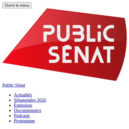
Ouvrir le menu
Public Sénat
Actualités
Sénatoriales 2026
Émissions
Documentaires
Podcasts
Programme